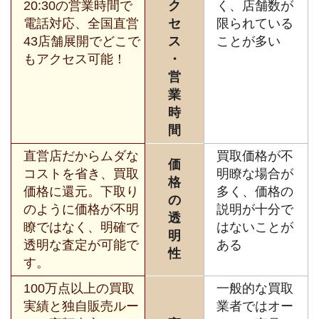
20:30の営業時間で
ク
く、店舗数が
電話対応、全国直営
セ
限られている
43店舗展開でどこで
ス
ことが多い
もアクセス可能！
・
営
業
時
間
直営店だからムダな
買取価格が不
価
コストを省き、買取
明瞭な場合が
格
価格に還元。下取り
多く、価格の
の
のように価格が不明
説明が十分で
透
瞭ではなく、明確で
はないことが
明
透明な査定が可能で
ある
性
す。
100万点以上の買取
一般的な買取
実績と独自販売ルー
業者ではオー