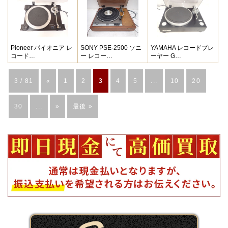
Pioneer パイオニア レ
SONY PSE-2500 ソニ
YAMAHA レコードプレ
コード…
ー レコー…
ーヤー G…
3 / 81
«
1
2
3
4
5
...
10
20
30
...
»
最後 »