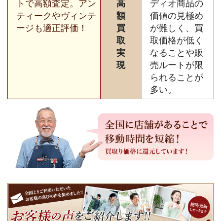
トで高額査定。アン
高
ディオ商品の
ティークやヴィンテ
額
価値の見極め
ージも適正評価！
買
が難しく、買
取
取価格が低く
実
なることや販
現
売ルートが限
られることが
多い。