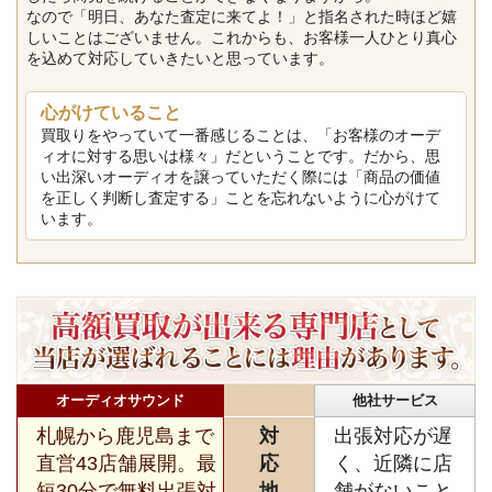
なので「明日、あなた査定に来てよ！」と指名された時ほど嬉
しいことはございません。これからも、お客様一人ひとり真心
を込めて対応していきたいと思っています。
心がけていること
買取りをやっていて一番感じることは、「お客様のオーデ
ィオに対する思いは様々」だということです。だから、思
い出深いオーディオを譲っていただく際には「商品の価値
を正しく判断し査定する」ことを忘れないように心がけて
います。
オーディオサウンド
他社サービス
札幌から鹿児島まで
対
出張対応が遅
直営43店舗展開。最
応
く、近隣に店
短30分で無料出張対
地
舗がないこと