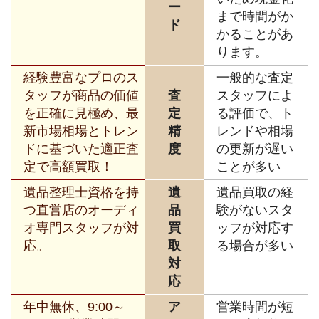
ー
まで時間がか
ド
かることがあ
ります。
経験豊富なプロのス
一般的な査定
タッフが商品の価値
査
スタッフによ
を正確に見極め、最
定
る評価で、ト
新市場相場とトレン
精
レンドや相場
ドに基づいた適正査
度
の更新が遅い
定で高額買取！
ことが多い
遺品整理士資格を持
遺
遺品買取の経
つ直営店のオーディ
品
験がないスタ
オ専門スタッフが対
買
ッフが対応す
応。
取
る場合が多い
対
応
年中無休、9:00～
ア
営業時間が短