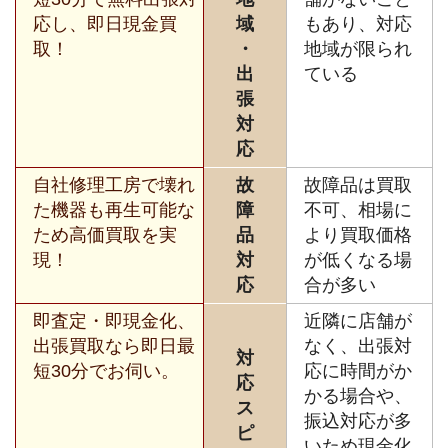
応し、即日現金買
域
もあり、対応
取！
・
地域が限られ
出
ている
張
対
応
自社修理工房で壊れ
故
故障品は買取
た機器も再生可能な
障
不可、相場に
ため高価買取を実
品
より買取価格
現！
対
が低くなる場
応
合が多い
即査定・即現金化、
近隣に店舗が
出張買取なら即日最
なく、出張対
対
短30分でお伺い。
応に時間がか
応
かる場合や、
ス
振込対応が多
ピ
いため現金化