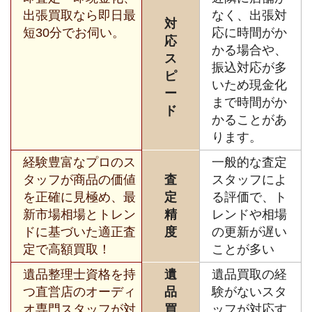
出張買取なら即日最
なく、出張対
対
短30分でお伺い。
応に時間がか
応
かる場合や、
ス
振込対応が多
ピ
いため現金化
ー
まで時間がか
ド
かることがあ
ります。
経験豊富なプロのス
一般的な査定
タッフが商品の価値
査
スタッフによ
を正確に見極め、最
定
る評価で、ト
新市場相場とトレン
精
レンドや相場
ドに基づいた適正査
度
の更新が遅い
定で高額買取！
ことが多い
遺品整理士資格を持
遺
遺品買取の経
つ直営店のオーディ
品
験がないスタ
オ専門スタッフが対
買
ッフが対応す