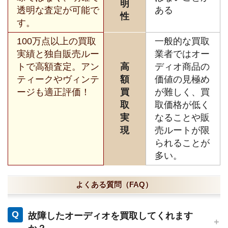
明
透明な査定が可能で
ある
性
す。
100万点以上の買取
一般的な買取
実績と独自販売ルー
業者ではオー
トで高額査定。アン
高
ディオ商品の
ティークやヴィンテ
額
価値の見極め
ージも適正評価！
買
が難しく、買
取
取価格が低く
実
なることや販
現
売ルートが限
られることが
多い。
よくある質問（FAQ）
Q
故障したオーディオを買取してくれます