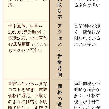
応。
取
る場合が多い
対
応
年中無休、9:00～
ア
営業時間が短
20:30の営業時間で
ク
く、店舗数が
電話対応、全国直営
セ
限られている
43店舗展開でどこで
ス
ことが多い
もアクセス可能！
・
営
業
時
間
直営店だからムダな
買取価格が不
価
コストを省き、買取
明瞭な場合が
格
価格に還元。下取り
多く、価格の
の
のように価格が不明
説明が十分で
透
瞭ではなく、明確で
はないことが