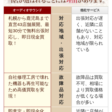
オーディオサウンド
他社サービス
札幌から鹿児島まで
対
出張対応が遅
直営43店舗展開。最
応
く、近隣に店
短30分で無料出張対
地
舗がないこと
応し、即日現金買
域
もあり、対応
取！
・
地域が限られ
出
ている
張
対
応
自社修理工房で壊れ
故
故障品は買取
た機器も再生可能な
障
不可、相場に
ため高価買取を実
品
より買取価格
現！
対
が低くなる場
応
合が多い
即査定・即現金化、
近隣に店舗が