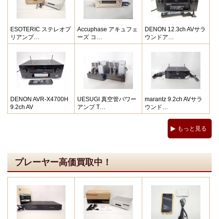
ESOTERIC ステレオプ
Accuphase アキュフェ
DENON 12.3ch AVサラ
リアンプ…
ーズ コ…
ウンドア…
DENON AVR-X4700H
UESUGI 真空管パワー
marantz 9.2ch AVサラ
9.2ch AV
アンプ T…
ウンド…
もっと見る
プレーヤー高価買取中！