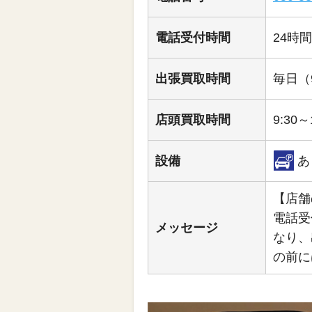
電話受付時間
24時
出張買取時間
毎日（9
店頭買取時間
9:30～
設備
あ
【店舗
電話受
メッセージ
なり、
の前に