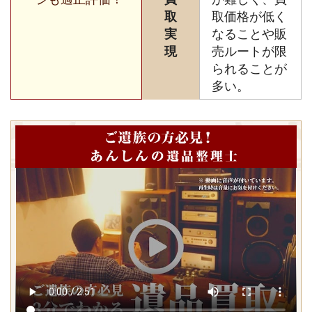
取
取価格が低く
実
なることや販
現
売ルートが限
られることが
多い。