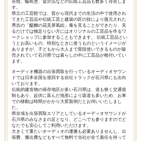
谷焼、輪島塗、金沢箔などの伝統工芸品も数多く存在しま
す。
県立の工芸館では、昔から現代までの生活の中で使用され
てきた工芸品や伝統工芸と建築の匠の技により復元された
秀吉の「醍醐の花見屏風絵」庵を見ることができたり、見
るだけでは物足りない方にはオリジナルの工芸品を作るワ
ークショップに参加することもできます。 伝統工芸品とい
うとお高いもの、特別なときに使うものというイメージが
ありますが、子どもから大人まで普段使いできるものが販
売されていて石川県では暮らしの中に工芸品が根付いてい
ます。
オーディオ機器の出張買取を行っているオーディオサウン
ドでは日本全国を巡回する自社トラックが石川県にも出向
いております。
伝統的建造物の保存地区が多い石川県は、道も狭く交通規
制もあり、起伏に富んだ地形により坂道も多いため、お車
での移動は時間がかかり大変面倒だとお伺いいたしまし
た。
県全域を出張買取エリアとしているオーディオサウンドが
石川県のみなさまの足となり、どこへでも参りますのでど
なたでも安心してご利用いただけます。
大きくて重たいオーディオの運搬も必要ありませんし、出
張費、搬出費などもすべて無料で当社が全て責任を持って