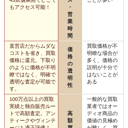
もアクセス可能！
・
営
業
時
間
直営店だからムダな
買取価格が不
価
コストを省き、買取
明瞭な場合が
格
価格に還元。下取り
多く、価格の
の
のように価格が不明
説明が十分で
透
瞭ではなく、明確で
はないことが
明
透明な査定が可能で
ある
性
す。
100万点以上の買取
一般的な買取
実績と独自販売ルー
業者ではオー
トで高額査定。アン
高
ディオ商品の
ティークやヴィンテ
額
価値の見極め
ージも適正評価！
買
が難しく、買