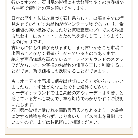
行いますので、石川県の皆様にも大好評で多くのお客様か
ら手軽で便利との声を頂いております。
日本の歴史と伝統が息づく石川県らしく、出張査定では拝
見させていただくお品物がヴィンテージ物であったり、希
少価値の高い機器であったりと買取査定のプロである私達
も思わず「はぁ・・・」とため息を漏らしてしまうような
ものばかりです。
古いものにも価値がありますし、また古いからこそ市場に
出回ることがなく価値が上がっているものもあります。
絶えず商品知識を高めているオーディオサウンドのスタッ
フだからこそ、お客様のお品物の価値を正しく判断するこ
とができ、買取価格にも反映することができます。
もしオーディオ売却に踏み出せずにいる方がいらっしゃい
ましたら、まずはどんなことでもご連絡ください。
オーディオサウンドではご高齢の方やオーディオを苦手と
感じている方へも親切で丁寧な対応でわかりやすくご説明
いたします。
石川県の皆様に選ばれる買取専門店となれるよう、お品物
に対する勉強を怠らず、より良いサービス向上を目指して
いますので、まずはお気軽にご相談ください。