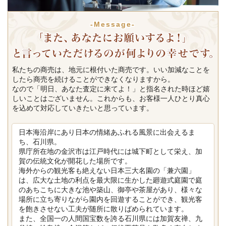
-Message-
私たちの商売は、地元に根付いた商売です。いい加減なことを
したら商売を続けることができなくなりますから。
なので「明日、あなた査定に来てよ！」と指名された時ほど嬉
しいことはございません。これからも、お客様一人ひとり真心
を込めて対応していきたいと思っています。
日本海沿岸にあり日本の情緒あふれる風景に出会えるま
ち、石川県。
県庁所在地の金沢市は江戸時代には城下町として栄え、加
賀の伝統文化が開花した場所です。
海外からの観光客も絶えない日本三大名園の「兼六園」
は、広大な土地の利点を最大限に生かした廻遊式庭園で庭
のあちこちに大きな池や築山、御亭や茶屋があり、様々な
場所に立ち寄りながら園内を回遊することができ、観光客
を飽きさせない工夫が随所に散りばめられています。
また、全国一の人間国宝数を誇る石川県には加賀友禅、九