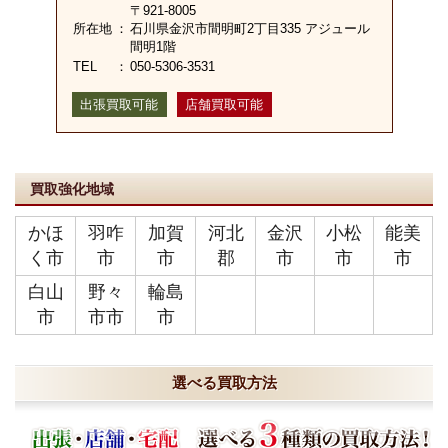
〒921-8005
所在地
：
石川県金沢市間明町2丁目335 アジュール
間明1階
TEL
：
050-5306-3531
出張買取可能
店舗買取可能
買取強化地域
かほ
羽咋
加賀
河北
金沢
小松
能美
く市
市
市
郡
市
市
市
白山
野々
輪島
市
市市
市
選べる買取方法