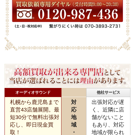
オーディオサウンド
他社サービス
札幌から鹿児島まで
対
出張対応が遅
直営43店舗展開。最
応
く、近隣に店
短30分で無料出張対
地
舗がないこと
応し、即日現金買
域
もあり、対応
取！
・
地域が限られ