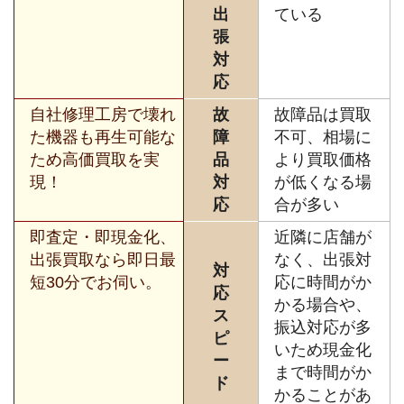
出
ている
張
対
応
自社修理工房で壊れ
故
故障品は買取
た機器も再生可能な
障
不可、相場に
ため高価買取を実
品
より買取価格
現！
対
が低くなる場
応
合が多い
即査定・即現金化、
近隣に店舗が
出張買取なら即日最
なく、出張対
対
短30分でお伺い。
応に時間がか
応
かる場合や、
ス
振込対応が多
ピ
いため現金化
ー
まで時間がか
ド
かることがあ