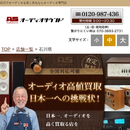
石川でオーディオを高く売るならオーディオ専門店
大
中
文字サイズ：
小
TOP
店舗一覧
石川県