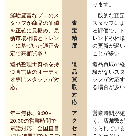
ります。
経験豊富なプロのス
一般的な査定
タッフが商品の価値
査
スタッフによ
を正確に見極め、最
定
る評価で、ト
新市場相場とトレン
精
レンドや相場
ドに基づいた適正査
度
の更新が遅い
定で高額買取！
ことが多い
遺品整理士資格を持
遺
遺品買取の経
つ直営店のオーディ
品
験がないスタ
オ専門スタッフが対
買
ッフが対応す
応。
取
る場合が多い
対
応
年中無休、9:00～
ア
営業時間が短
20:30の営業時間で
ク
く、店舗数が
電話対応、全国直営
セ
限られている
43店舗展開でどこで
ス
ことが多い