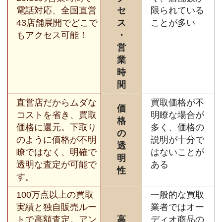
電話対応、全国直営
セ
限られている
43店舗展開でどこで
ス
ことが多い
もアクセス可能！
・
営
業
時
間
直営店だからムダな
買取価格が不
価
コストを省き、買取
明瞭な場合が
格
価格に還元。下取り
多く、価格の
の
のように価格が不明
説明が十分で
透
瞭ではなく、明確で
はないことが
明
透明な査定が可能で
ある
性
す。
100万点以上の買取
一般的な買取
実績と独自販売ルー
業者ではオー
トで高額査定。アン
高
ディオ商品の