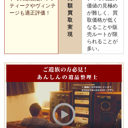
ティークやヴィンテ
額
価値の見極め
ージも適正評価！
買
が難しく、買
取
取価格が低く
実
なることや販
現
売ルートが限
られることが
多い。