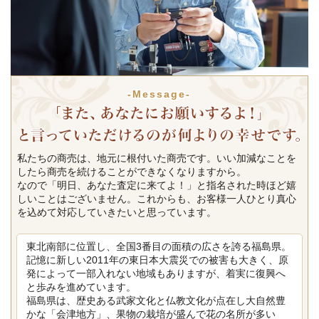
-Message-
私たちの商売は、地元に根付いた商売です。いい加減なことを
したら商売を続けることができなくなりますから。
なので「明日、あなた査定に来てよ！」と指名された時ほど嬉
しいことはございません。これからも、お客様一人ひとり真心
を込めて対応していきたいと思っています。
東北南部に位置し、全国3番目の面積の広さを誇る福島県。
記憶に新しい2011年の東日本大震災での被害も大きく、原
発によって一部入れない地域もありますが、着実に復興へ
と歩みを進めています。
福島県は、歴史ある武家文化と仏教文化が点在し大自然豊
かな「会津地方」、果物の栽培が盛んで花の名所が多い