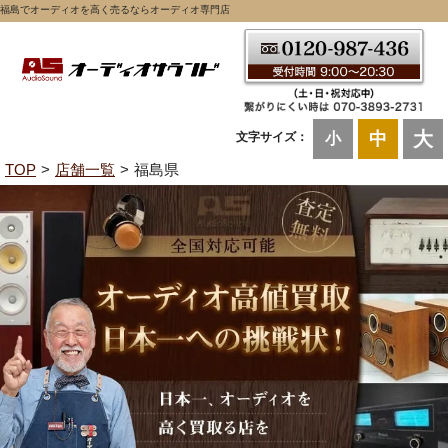
福島でオーディオを高く売るならオーディオ専門店
大
中
文字サイズ：
小
TOP
店舗一覧
福島県