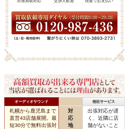
出張買取対応
交渉大歓迎
現金でお支払い
オーディオサウンド
他社サービス
札幌から鹿児島まで
対
出張対応が遅
直営43店舗展開。最
応
く、近隣に店
短30分で無料出張対
地
舗がないこと