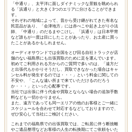
「中通り」、太平洋に面しダイナミックな景観を眺められ
る「浜通り」と大きく3つのエリアに分けることができま
す。
それぞれの地域によって、昔から受け継がれてきた有名な
民芸品があり、「会津地方」には赤べこや起き上がり小法
師、「中通り」のだるまやこけし、「浜通り」は日本甲冑
など誰もが一度は目にしたことがあったり、お土産に買っ
たことがあるかもしれません。
オーディオサウンドでは全国をとび回る自社トラックが店
舗のない福島県にも出張買取のために足を運んでいます。
初めてご利用される方からのご質問で多いのは、「遠方だ
と出張代もかかりそうだし、買取できなかった場合はキャ
ンセル料が発生するのでは・・・」という料金に関しての
不安や、「こんな遠い所まで来ていただけるのだろう
か・・・」といった心配事です。
当社では出張に伴う代金や買取とならない場合の追加手数
料なども一切かかりません。
また、遠方であっても同一エリアの他のお客様とご一緒に
スケジュールを合わせて対応するなどしておりますので、
ぜひ安心して当社にご検討ください。
これまでの福島県での出張買取では、ご転居に伴う断捨離
やご遺品整理などお客様の人生の転換期にてご依頼をいた