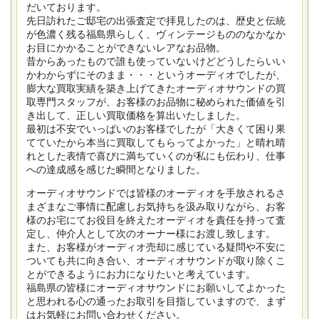
だいております。
先日訪れたご邸宅の出張査定で拝見したのは、歴史と伝統
が色濃く残る福島県らしく、ヴィンテージもののなかなか
お目にかかることができないレアなお品物。
昔からあったもので誰も使っていないけどどうしたらいい
かわからずにそのまま・・・というオーディオでしたが、
膨大な買取実績を築き上げてきたオーディオサウンドの買
取専門スタッフが、お客様のお品物に秘められた価値を引
き出して、正しい買取価格を算出いたしました。
最初は不安でいっぱいのお客様でしたが「大きくて困り果
てていたから本当に買取してもらってよかった」と晴れ晴
れとした表情で喜びに満ちていくのが私にも伝わり、仕事
への達成感を感じた瞬間となりました。
オーディオサウンドでは皆様のオーディオを手放されるさ
まざまなご事情に配慮しお気持ちを汲み取りながら、お客
様のお宅にてお役目を終えたオーディオを責任を持って査
定し、仲介人として次のオーナー様にお渡し致します。
また、お客様がオーディオ売却に感じている疑問や不安に
ついても共に向き合い、オーディオサウンドが取り除くこ
とができるようにお力になりたいと考えています。
福島県の皆様にオーディオサウンドにお願いしてよかった
と思われる心の通ったお取引を目指していますので、まず
はお気軽にお問い合わせください。