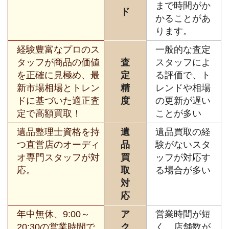
まで時間がか
ド
かることがあ
ります。
経験豊富なプロのス
一般的な査定
タッフが商品の価値
査
スタッフによ
を正確に見極め、最
定
る評価で、ト
新市場相場とトレン
精
レンドや相場
ドに基づいた適正査
度
の更新が遅い
定で高額買取！
ことが多い
遺品整理士資格を持
遺
遺品買取の経
つ直営店のオーディ
品
験がないスタ
オ専門スタッフが対
買
ッフが対応す
応。
取
る場合が多い
対
応
年中無休、9:00～
ア
営業時間が短
20:30の営業時間で
ク
く、店舗数が