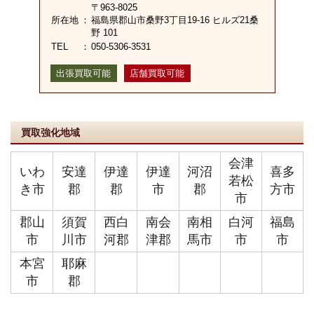
〒963-8025
所在地
：
福島県郡山市桑野3丁目19-16 ヒルズ21桑
野 101
TEL
：
050-5306-3531
出張買取可能
店舗買取可能
買取強化地域
会津
いわ
安達
伊達
伊達
河沼
喜多
若松
き市
郡
郡
市
郡
方市
市
郡山
須賀
西白
南会
南相
白河
福島
市
川市
河郡
津郡
馬市
市
市
本宮
耶麻
市
郡