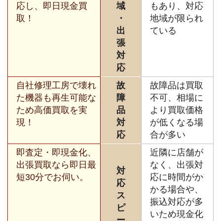
応し、即日現金買
域
もあり、対応
取！
・
地域が限られ
出
ている
張
対
応
自社修理工房で壊れ
故
故障品は買取
た機器も再生可能な
障
不可、相場に
ため高価買取を実
品
より買取価格
現！
対
が低くなる場
応
合が多い
即査定・即現金化、
近隣に店舗が
出張買取なら即日最
なく、出張対
対
短30分でお伺い。
応に時間がか
応
かる場合や、
ス
振込対応が多
ピ
いため現金化
ー