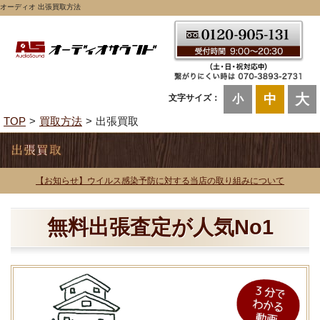
オーディオ 出張買取方法
大
中
文字サイズ：
小
TOP
買取方法
出張買取
【お知らせ】ウイルス感染予防に対する当店の取り組みについて
無料出張査定が人気No1