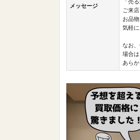
「売る
メッセージ
ご来店
お品物
気軽に
なお、
場合は
あらか