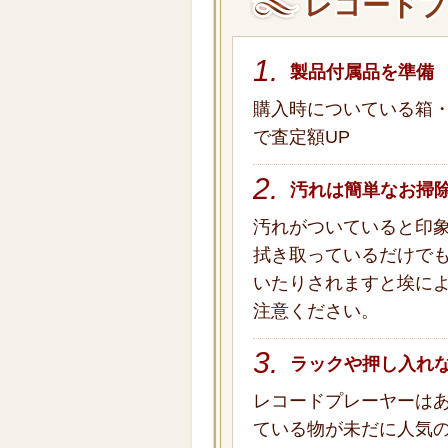
レコードプ
1.
製品付属品を準備
購入時についている箱
で査定額UP
2.
汚れは簡単なお掃
汚れがついていると印
拭き取っているだけでも
いたりされますと埃に
注意ください。
3.
ラックや押し入れ
レコードプレーヤーは
ている物が未だに人気