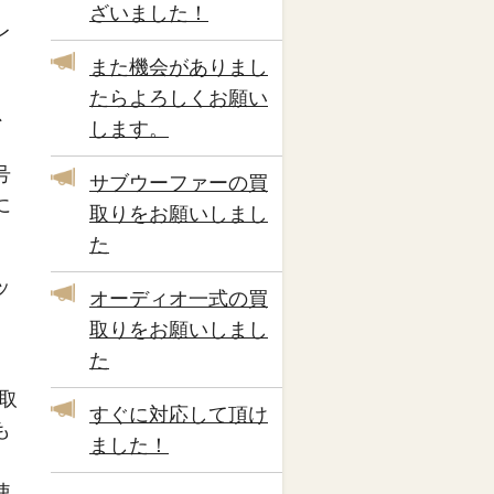
ざいました！
レ
また機会がありまし
たらよろしくお願い
、
します。
号
サブウーファーの買
に
取りをお願いしまし
。
た
ッ
オーディオ一式の買
取りをお願いしまし
た
取
すぐに対応して頂け
も
ました！
使