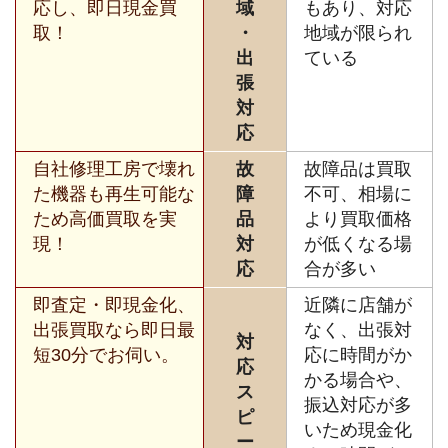
応し、即日現金買
域
もあり、対応
取！
・
地域が限られ
出
ている
張
対
応
自社修理工房で壊れ
故
故障品は買取
た機器も再生可能な
障
不可、相場に
ため高価買取を実
品
より買取価格
現！
対
が低くなる場
応
合が多い
即査定・即現金化、
近隣に店舗が
出張買取なら即日最
なく、出張対
対
短30分でお伺い。
応に時間がか
応
かる場合や、
ス
振込対応が多
ピ
いため現金化
ー