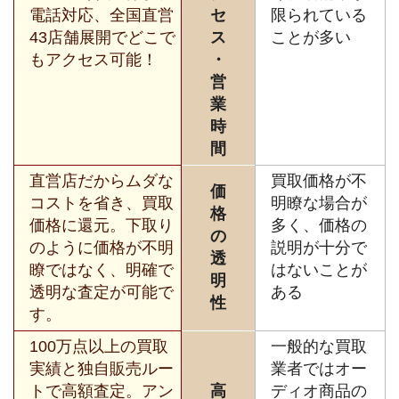
電話対応、全国直営
セ
限られている
43店舗展開でどこで
ス
ことが多い
もアクセス可能！
・
営
業
時
間
直営店だからムダな
買取価格が不
価
コストを省き、買取
明瞭な場合が
格
価格に還元。下取り
多く、価格の
の
のように価格が不明
説明が十分で
透
瞭ではなく、明確で
はないことが
明
透明な査定が可能で
ある
性
す。
100万点以上の買取
一般的な買取
実績と独自販売ルー
業者ではオー
トで高額査定。アン
高
ディオ商品の