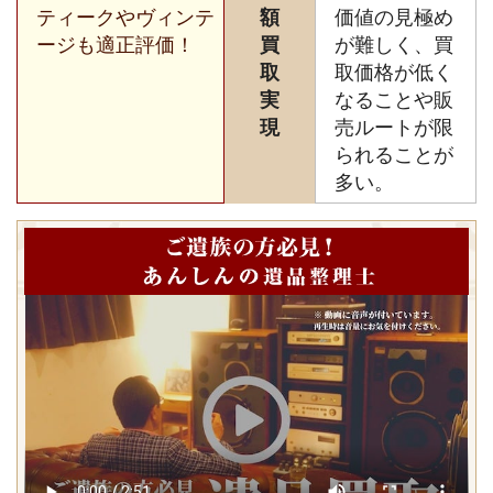
ティークやヴィンテ
額
価値の見極め
ージも適正評価！
買
が難しく、買
取
取価格が低く
実
なることや販
現
売ルートが限
られることが
多い。