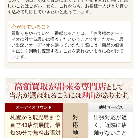
しいことはございません。これからも、お客様一人ひとり真心
を込めて対応していきたいと思っています。
心がけていること
買取りをやっていて一番感じることは、「お客様のオーデ
ィオに対する思いは様々」だということです。だから、思
い出深いオーディオを譲っていただく際には「商品の価値
を正しく判断し査定する」ことを忘れないように心がけて
います。
オーディオサウンド
他社サービス
札幌から鹿児島まで
対
出張対応が遅
直営43店舗展開。最
応
く、近隣に店
短30分で無料出張対
地
舗がないこと