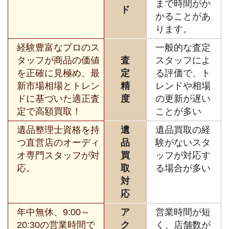
まで時間がか
ド
かることがあ
ります。
経験豊富なプロのス
一般的な査定
タッフが商品の価値
査
スタッフによ
を正確に見極め、最
定
る評価で、ト
新市場相場とトレン
精
レンドや相場
ドに基づいた適正査
度
の更新が遅い
定で高額買取！
ことが多い
遺品整理士資格を持
遺
遺品買取の経
つ直営店のオーディ
品
験がないスタ
オ専門スタッフが対
買
ッフが対応す
応。
取
る場合が多い
対
応
年中無休、9:00～
ア
営業時間が短
20:30の営業時間で
ク
く、店舗数が