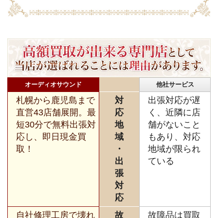
オーディオサウンド
他社サービス
札幌から鹿児島まで
対
出張対応が遅
直営43店舗展開。最
応
く、近隣に店
短30分で無料出張対
地
舗がないこと
応し、即日現金買
域
もあり、対応
取！
・
地域が限られ
出
ている
張
対
応
自社修理工房で壊れ
故
故障品は買取