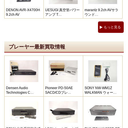
DENON AVR-X4700H
UESUGI 真空管パワー
marantz 9.2ch AVサラ
9.2ch AV
アンプ T…
ウンド…
もっと見る
プレーヤー最新買取情報
Densen Audio
Pioneer PD-50AE
SONY NW-WM1Z
Technologies C…
SACD/CDプレ…
WALKMAN ウォー…