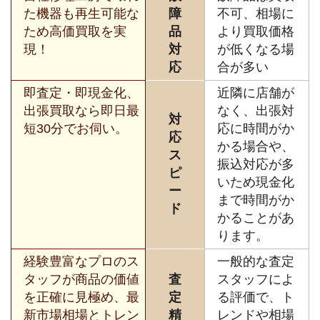
た機器も再生可能な
障
不可、相場に
ため高価買取を実
品
より買取価格
現！
対
が低くなる場
応
合が多い
即査定・即現金化、
近隣に店舗が
出張買取なら即日最
なく、出張対
対
短30分でお伺い。
応に時間がか
応
かる場合や、
ス
振込対応が多
ピ
いため現金化
ー
まで時間がか
ド
かることがあ
ります。
経験豊富なプロのス
一般的な査定
タッフが商品の価値
査
スタッフによ
を正確に見極め、最
定
る評価で、ト
新市場相場とトレン
精
レンドや相場