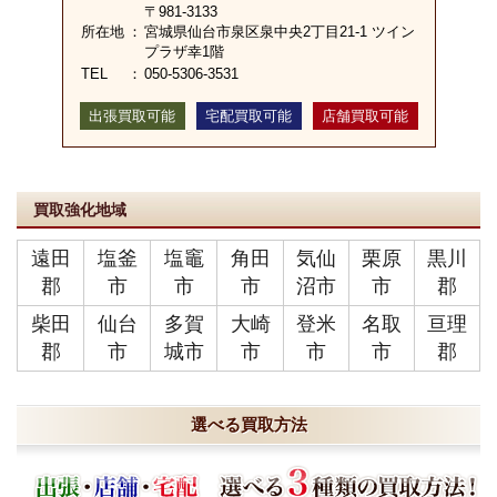
〒981-3133
所在地
：
宮城県仙台市泉区泉中央2丁目21-1 ツイン
プラザ幸1階
TEL
：
050-5306-3531
出張買取可能
宅配買取可能
店舗買取可能
買取強化地域
遠田
塩釜
塩竈
角田
気仙
栗原
黒川
郡
市
市
市
沼市
市
郡
柴田
仙台
多賀
大崎
登米
名取
亘理
郡
市
城市
市
市
市
郡
選べる買取方法