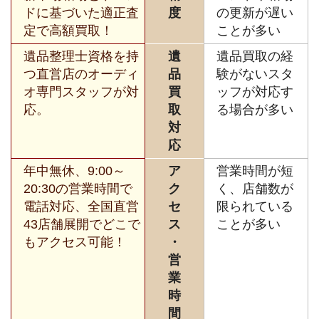
ドに基づいた適正査
度
の更新が遅い
定で高額買取！
ことが多い
遺品整理士資格を持
遺
遺品買取の経
つ直営店のオーディ
品
験がないスタ
オ専門スタッフが対
買
ッフが対応す
応。
取
る場合が多い
対
応
年中無休、9:00～
ア
営業時間が短
20:30の営業時間で
ク
く、店舗数が
電話対応、全国直営
セ
限られている
43店舗展開でどこで
ス
ことが多い
もアクセス可能！
・
営
業
時
間