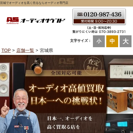
宮城でオーディオを高く売るならオーディオ専門店
大
中
文字サイズ：
小
TOP
店舗一覧
宮城県