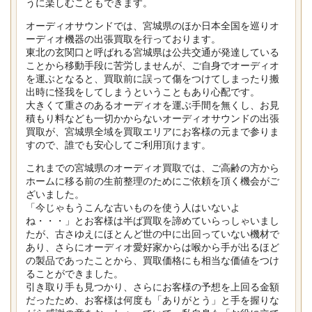
うに楽しむこともできます。
オーディオサウンドでは、宮城県のほか日本全国を巡りオ
ーディオ機器の出張買取を行っております。
東北の玄関口と呼ばれる宮城県は公共交通が発達している
ことから移動手段に苦労しませんが、ご自身でオーディオ
を運ぶとなると、買取前に誤って傷をつけてしまったり搬
出時に怪我をしてしまうということもあり心配です。
大きくて重さのあるオーディオを運ぶ手間を無くし、お見
積もり料なども一切かからないオーディオサウンドの出張
買取が、宮城県全域を買取エリアにお客様の元まで参りま
すので、誰でも安心してご利用頂けます。
これまでの宮城県のオーディオ買取では、ご高齢の方から
ホームに移る前の生前整理のためにご依頼を頂く機会がご
ざいました。
「今じゃもうこんな古いものを使う人はいないよ
ね・・・」とお客様は半ば買取を諦めていらっしゃいまし
たが、古さゆえにほとんど世の中に出回っていない機材で
あり、さらにオーディオ愛好家からは喉から手が出るほど
の製品であったことから、買取価格にも相当な価値をつけ
ることができました。
引き取り手も見つかり、さらにお客様の予想を上回る金額
だったため、お客様は何度も「ありがとう」と手を握りな