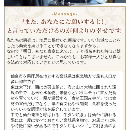
-Message-
私たちの商売は、地元に根付いた商売です。いい加減なことを
したら商売を続けることができなくなりますから。
なので「明日、あなた査定に来てよ！」と指名された時ほど嬉
しいことはございません。これからも、お客様一人ひとり真心
を込めて対応していきたいと思っています。
仙台市を県庁所在地とする宮城県は東北地方で最も人口が
多い都市です。
東は太平洋、西は奥羽山脈と、海と山と大地に囲まれた環
境の中で、お米や水産物、果物などバラエティに富んだ食
材を育てていて、県が運営する「食材王国みやぎ」では食
材の宣伝だけでなく、県の食文化や豆知識、食材を使った
いろいろな調理方法を紹介しています。
中でも仙台発祥と呼ばれる「牛タン焼き」は仙台に訪れる
際には一度は食べておきたい宮城県名物で、お店ごとに味
や特徴に違いがあるので牛タン店をハシゴして利き酒のよ