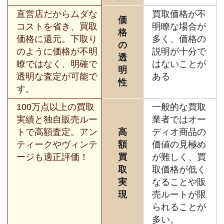
直営店だからムダな
買取価格が不
価
コストを省き、買取
明瞭な場合が
格
価格に還元。下取り
多く、価格の
の
のように価格が不明
説明が十分で
透
瞭ではなく、明確で
はないことが
明
透明な査定が可能で
ある
性
す。
100万点以上の買取
一般的な買取
実績と独自販売ルー
業者ではオー
トで高額査定。アン
高
ディオ商品の
ティークやヴィンテ
額
価値の見極め
ージも適正評価！
買
が難しく、買
取
取価格が低く
実
なることや販
現
売ルートが限
られることが
多い。