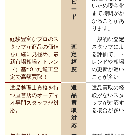
ピ
いため現金化
ー
まで時間がか
ド
かることがあ
ります。
経験豊富なプロのス
一般的な査定
タッフが商品の価値
査
スタッフによ
を正確に見極め、最
定
る評価で、ト
新市場相場とトレン
精
レンドや相場
ドに基づいた適正査
度
の更新が遅い
定で高額買取！
ことが多い
遺品整理士資格を持
遺
遺品買取の経
つ直営店のオーディ
品
験がないスタ
オ専門スタッフが対
買
ッフが対応す
応。
取
る場合が多い
対
応