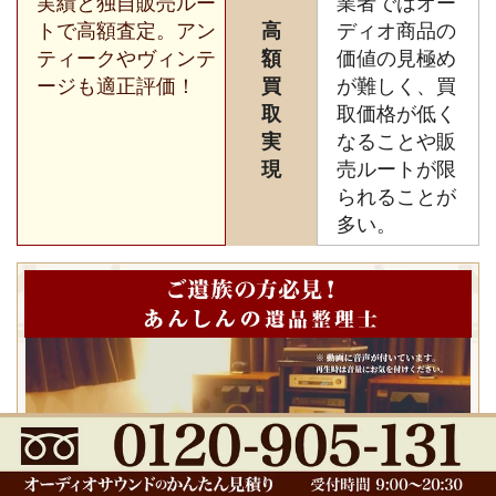
実績と独自販売ルー
業者ではオー
トで高額査定。アン
高
ディオ商品の
ティークやヴィンテ
額
価値の見極め
ージも適正評価！
買
が難しく、買
取
取価格が低く
実
なることや販
現
売ルートが限
られることが
多い。