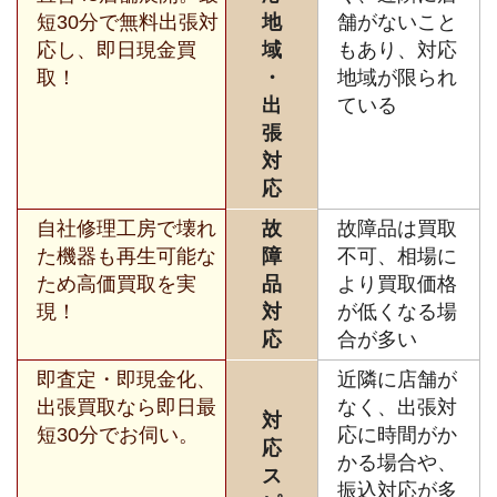
短30分で無料出張対
地
舗がないこと
応し、即日現金買
域
もあり、対応
取！
・
地域が限られ
出
ている
張
対
応
自社修理工房で壊れ
故
故障品は買取
た機器も再生可能な
障
不可、相場に
ため高価買取を実
品
より買取価格
現！
対
が低くなる場
応
合が多い
即査定・即現金化、
近隣に店舗が
出張買取なら即日最
なく、出張対
対
短30分でお伺い。
応に時間がか
応
かる場合や、
ス
振込対応が多