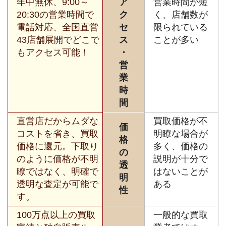
年中無休、9:00～
ア
営業時間が短
20:30の営業時間で
ク
く、店舗数が
電話対応、全国直営
セ
限られている
43店舗展開でどこで
ス
ことが多い
もアクセス可能！
・
営
業
時
間
直営店だからムダな
買取価格が不
価
コストを省き、買取
明瞭な場合が
格
価格に還元。下取り
多く、価格の
の
のように価格が不明
説明が十分で
透
瞭ではなく、明確で
はないことが
明
透明な査定が可能で
ある
性
す。
100万点以上の買取
一般的な買取