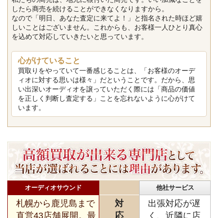
したら商売を続けることができなくなりますから。
なので「明日、あなた査定に来てよ！」と指名された時ほど嬉
しいことはございません。これからも、お客様一人ひとり真心
を込めて対応していきたいと思っています。
心がけていること
買取りをやっていて一番感じることは、「お客様のオーデ
ィオに対する思いは様々」だということです。だから、思
い出深いオーディオを譲っていただく際には「商品の価値
を正しく判断し査定する」ことを忘れないように心がけて
います。
オーディオサウンド
他社サービス
札幌から鹿児島まで
対
出張対応が遅
直営43店舗展開。最
応
く、近隣に店