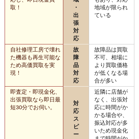
取！
・
地域が限られ
出
ている
張
対
応
自社修理工房で壊れ
故
故障品は買取
た機器も再生可能な
障
不可、相場に
ため高価買取を実
品
より買取価格
現！
対
が低くなる場
応
合が多い
即査定・即現金化、
近隣に店舗が
出張買取なら即日最
なく、出張対
対
短30分でお伺い。
応に時間がか
応
かる場合や、
ス
振込対応が多
ピ
いため現金化
ー
まで時間がか