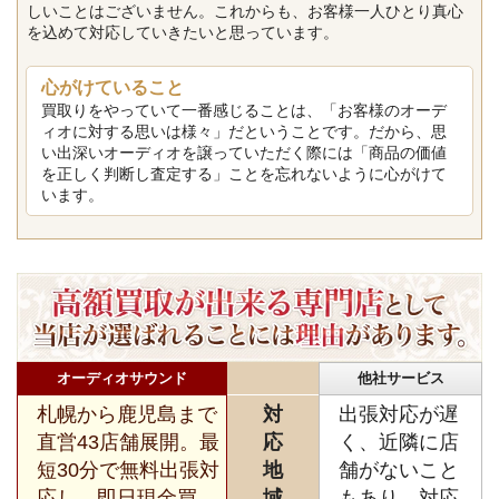
しいことはございません。これからも、お客様一人ひとり真心
を込めて対応していきたいと思っています。
心がけていること
買取りをやっていて一番感じることは、「お客様のオーデ
ィオに対する思いは様々」だということです。だから、思
い出深いオーディオを譲っていただく際には「商品の価値
を正しく判断し査定する」ことを忘れないように心がけて
います。
オーディオサウンド
他社サービス
札幌から鹿児島まで
対
出張対応が遅
直営43店舗展開。最
応
く、近隣に店
短30分で無料出張対
地
舗がないこと
応し、即日現金買
域
もあり、対応