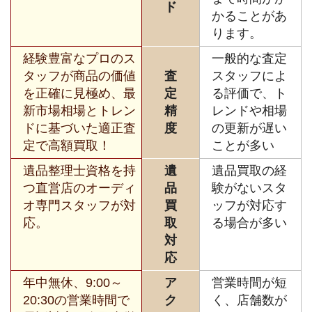
ド
かることがあ
ります。
経験豊富なプロのス
一般的な査定
タッフが商品の価値
査
スタッフによ
を正確に見極め、最
定
る評価で、ト
新市場相場とトレン
精
レンドや相場
ドに基づいた適正査
度
の更新が遅い
定で高額買取！
ことが多い
遺品整理士資格を持
遺
遺品買取の経
つ直営店のオーディ
品
験がないスタ
オ専門スタッフが対
買
ッフが対応す
応。
取
る場合が多い
対
応
年中無休、9:00～
ア
営業時間が短
20:30の営業時間で
ク
く、店舗数が