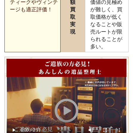
ティークやヴィンテ
額
価値の見極め
ージも適正評価！
買
が難しく、買
取
取価格が低く
実
なることや販
現
売ルートが限
られることが
多い。