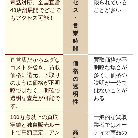
電話対応、全国直営
セ
限られている
43店舗展開でどこで
ス
ことが多い
もアクセス可能！
・
営
業
時
間
直営店だからムダな
買取価格が不
価
コストを省き、買取
明瞭な場合が
格
価格に還元。下取り
多く、価格の
の
のように価格が不明
説明が十分で
透
瞭ではなく、明確で
はないことが
明
透明な査定が可能で
ある
性
す。
100万点以上の買取
一般的な買取
実績と独自販売ルー
業者ではオー
トで高額査定。アン
高
ディオ商品の