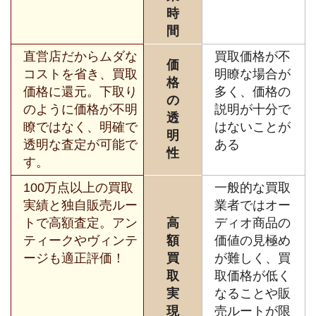
時
間
直営店だからムダな
買取価格が不
価
コストを省き、買取
明瞭な場合が
格
価格に還元。下取り
多く、価格の
の
のように価格が不明
説明が十分で
透
瞭ではなく、明確で
はないことが
明
透明な査定が可能で
ある
性
す。
100万点以上の買取
一般的な買取
実績と独自販売ルー
業者ではオー
トで高額査定。アン
高
ディオ商品の
ティークやヴィンテ
額
価値の見極め
ージも適正評価！
買
が難しく、買
取
取価格が低く
実
なることや販
現
売ルートが限