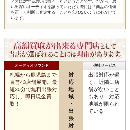
ィオに対する思いは様々」だということです。だから、思
い出深いオーディオを譲っていただく際には「商品の価値
を正しく判断し査定する」ことを忘れないように心がけて
います。
オーディオサウンド
他社サービス
札幌から鹿児島まで
対
出張対応が遅
直営43店舗展開。最
応
く、近隣に店
短30分で無料出張対
地
舗がないこと
応し、即日現金買
域
もあり、対応
取！
・
地域が限られ
出
ている
張
対