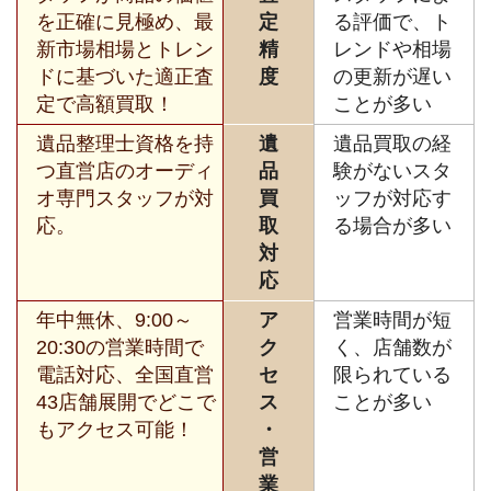
を正確に見極め、最
定
る評価で、ト
新市場相場とトレン
精
レンドや相場
ドに基づいた適正査
度
の更新が遅い
定で高額買取！
ことが多い
遺品整理士資格を持
遺
遺品買取の経
つ直営店のオーディ
品
験がないスタ
オ専門スタッフが対
買
ッフが対応す
応。
取
る場合が多い
対
応
年中無休、9:00～
ア
営業時間が短
20:30の営業時間で
ク
く、店舗数が
電話対応、全国直営
セ
限られている
43店舗展開でどこで
ス
ことが多い
もアクセス可能！
・
営
業