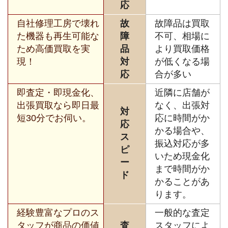
応
自社修理工房で壊れ
故
故障品は買取
た機器も再生可能な
障
不可、相場に
ため高価買取を実
品
より買取価格
現！
対
が低くなる場
応
合が多い
即査定・即現金化、
近隣に店舗が
出張買取なら即日最
なく、出張対
対
短30分でお伺い。
応に時間がか
応
かる場合や、
ス
振込対応が多
ピ
いため現金化
ー
まで時間がか
ド
かることがあ
ります。
経験豊富なプロのス
一般的な査定
タッフが商品の価値
査
スタッフによ