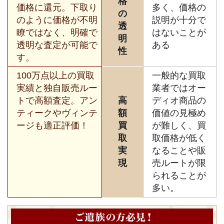
格
価格に還元。下取り
多く、価格の
の
のように価格が不明
説明が十分で
透
瞭ではなく、明確で
はないことが
明
透明な査定が可能で
ある
性
す。
100万点以上の買取
一般的な買取
実績と独自販売ルー
業者ではオー
トで高額査定。アン
高
ディオ商品の
ティークやヴィンテ
額
価値の見極め
ージも適正評価！
買
が難しく、買
取
取価格が低く
実
なることや販
現
売ルートが限
られることが
多い。