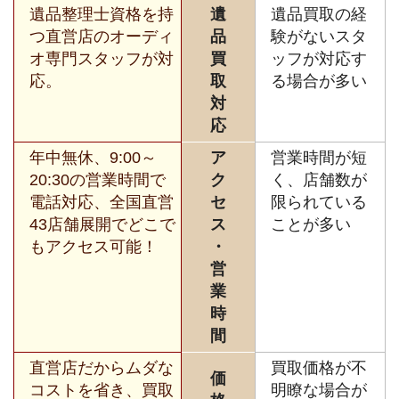
遺品整理士資格を持
遺
遺品買取の経
つ直営店のオーディ
品
験がないスタ
オ専門スタッフが対
買
ッフが対応す
応。
取
る場合が多い
対
応
年中無休、9:00～
ア
営業時間が短
20:30の営業時間で
ク
く、店舗数が
電話対応、全国直営
セ
限られている
43店舗展開でどこで
ス
ことが多い
もアクセス可能！
・
営
業
時
間
直営店だからムダな
買取価格が不
価
コストを省き、買取
明瞭な場合が