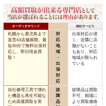
オーディオサウンド
他社サービス
札幌から鹿児島まで
対
出張対応が遅
直営43店舗展開。最
応
く、近隣に店
短30分で無料出張対
地
舗がないこと
応し、即日現金買
域
もあり、対応
取！
・
地域が限られ
出
ている
張
対
応
自社修理工房で壊れ
故
故障品は買取
た機器も再生可能な
障
不可、相場に
ため高価買取を実
品
より買取価格