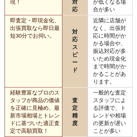
現！
対
が低くなる場
応
合が多い
即査定・即現金化、
近隣に店舗が
出張買取なら即日最
なく、出張対
対
短30分でお伺い。
応に時間がか
応
かる場合や、
ス
振込対応が多
ピ
いため現金化
ー
まで時間がか
ド
かることがあ
ります。
経験豊富なプロのス
一般的な査定
タッフが商品の価値
査
スタッフによ
を正確に見極め、最
定
る評価で、ト
新市場相場とトレン
精
レンドや相場
ドに基づいた適正査
度
の更新が遅い
定で高額買取！
ことが多い