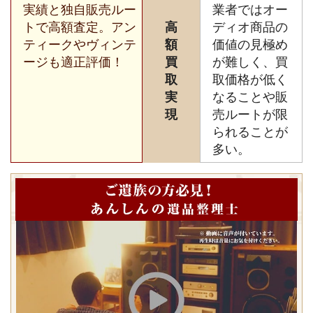
実績と独自販売ルー
業者ではオー
トで高額査定。アン
高
ディオ商品の
ティークやヴィンテ
額
価値の見極め
ージも適正評価！
買
が難しく、買
取
取価格が低く
実
なることや販
現
売ルートが限
られることが
多い。