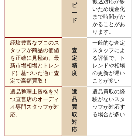
振込対応が多
ピ
いため現金化
ー
まで時間がか
ド
かることがあ
ります。
経験豊富なプロのス
一般的な査定
タッフが商品の価値
査
スタッフによ
を正確に見極め、最
定
る評価で、ト
新市場相場とトレン
精
レンドや相場
ドに基づいた適正査
度
の更新が遅い
定で高額買取！
ことが多い
遺品整理士資格を持
遺
遺品買取の経
つ直営店のオーディ
品
験がないスタ
オ専門スタッフが対
買
ッフが対応す
応。
取
る場合が多い
対
応