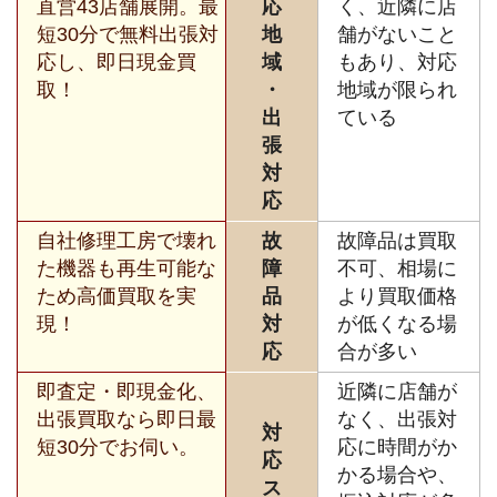
直営43店舗展開。最
応
く、近隣に店
短30分で無料出張対
地
舗がないこと
応し、即日現金買
域
もあり、対応
取！
・
地域が限られ
出
ている
張
対
応
自社修理工房で壊れ
故
故障品は買取
た機器も再生可能な
障
不可、相場に
ため高価買取を実
品
より買取価格
現！
対
が低くなる場
応
合が多い
即査定・即現金化、
近隣に店舗が
出張買取なら即日最
なく、出張対
対
短30分でお伺い。
応に時間がか
応
かる場合や、
ス