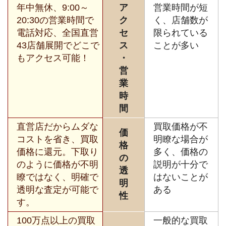
年中無休、9:00～
ア
営業時間が短
20:30の営業時間で
ク
く、店舗数が
電話対応、全国直営
セ
限られている
43店舗展開でどこで
ス
ことが多い
もアクセス可能！
・
営
業
時
間
直営店だからムダな
買取価格が不
価
コストを省き、買取
明瞭な場合が
格
価格に還元。下取り
多く、価格の
の
のように価格が不明
説明が十分で
透
瞭ではなく、明確で
はないことが
明
透明な査定が可能で
ある
性
す。
100万点以上の買取
一般的な買取