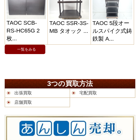
TAOC SCB-
TAOC SSR-3S-
TAOC 5段オー
RS-HC65G 2
MB タオック ...
ルスパイク式鋳
枚...
鉄製 A...
一覧をみる
3つの買取方法
出張買取
宅配買取
店舗買取