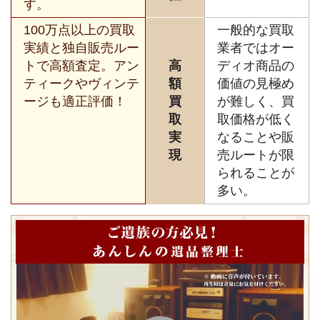
す。
100万点以上の買取
一般的な買取
実績と独自販売ルー
業者ではオー
トで高額査定。アン
高
ディオ商品の
ティークやヴィンテ
額
価値の見極め
ージも適正評価！
買
が難しく、買
取
取価格が低く
実
なることや販
現
売ルートが限
られることが
多い。