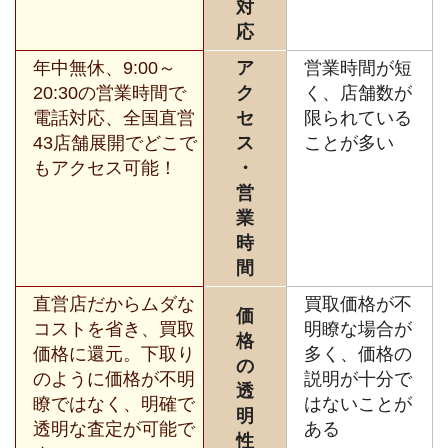
対
応
年中無休、9:00～
ア
営業時間が短
20:30の営業時間で
ク
く、店舗数が
電話対応、全国直営
セ
限られている
43店舗展開でどこで
ス
ことが多い
もアクセス可能！
・
営
業
時
間
直営店だからムダな
買取価格が不
価
コストを省き、買取
明瞭な場合が
格
価格に還元。下取り
多く、価格の
の
のように価格が不明
説明が十分で
透
瞭ではなく、明確で
はないことが
明
透明な査定が可能で
ある
性