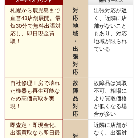
オーディオサウンド
他社サービス
札幌から鹿児島まで
対
出張対応が遅
直営43店舗展開。最
応
く、近隣に店
短30分で無料出張対
地
舗がないこと
応し、即日現金買
域
もあり、対応
取！
・
地域が限られ
出
ている
張
対
応
自社修理工房で壊れ
故
故障品は買取
た機器も再生可能な
障
不可、相場に
ため高価買取を実
品
より買取価格
現！
対
が低くなる場
応
合が多い
即査定・即現金化、
近隣に店舗が
出張買取なら即日最
なく、出張対
対