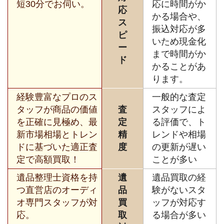
短30分でお伺い。
応に時間がか
応
かる場合や、
ス
振込対応が多
ピ
いため現金化
ー
まで時間がか
ド
かることがあ
ります。
経験豊富なプロのス
一般的な査定
タッフが商品の価値
査
スタッフによ
を正確に見極め、最
定
る評価で、ト
新市場相場とトレン
精
レンドや相場
ドに基づいた適正査
度
の更新が遅い
定で高額買取！
ことが多い
遺品整理士資格を持
遺
遺品買取の経
つ直営店のオーディ
品
験がないスタ
オ専門スタッフが対
買
ッフが対応す
応。
取
る場合が多い