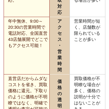
応。
取
る場合が多い
対
応
年中無休、9:00～
ア
営業時間が短
20:30の営業時間で
ク
く、店舗数が
電話対応、全国直営
セ
限られている
43店舗展開でどこで
ス
ことが多い
もアクセス可能！
・
営
業
時
間
直営店だからムダな
買取価格が不
価
コストを省き、買取
明瞭な場合が
格
価格に還元。下取り
多く、価格の
の
のように価格が不明
説明が十分で
透
瞭ではなく、明確で
はないことが
明