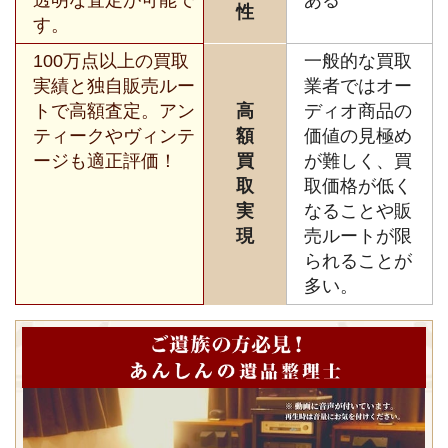
透明な査定が可能で
ある
性
す。
100万点以上の買取
一般的な買取
実績と独自販売ルー
業者ではオー
トで高額査定。アン
高
ディオ商品の
ティークやヴィンテ
額
価値の見極め
ージも適正評価！
買
が難しく、買
取
取価格が低く
実
なることや販
現
売ルートが限
られることが
多い。