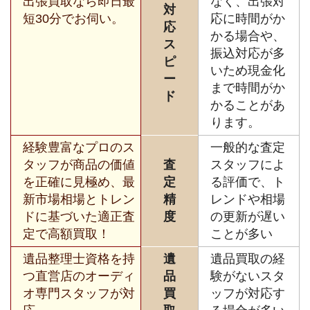
出張買取なら即日最
なく、出張対
対
短30分でお伺い。
応に時間がか
応
かる場合や、
ス
振込対応が多
ピ
いため現金化
ー
まで時間がか
ド
かることがあ
ります。
経験豊富なプロのス
一般的な査定
タッフが商品の価値
査
スタッフによ
を正確に見極め、最
定
る評価で、ト
新市場相場とトレン
精
レンドや相場
ドに基づいた適正査
度
の更新が遅い
定で高額買取！
ことが多い
遺品整理士資格を持
遺
遺品買取の経
つ直営店のオーディ
品
験がないスタ
オ専門スタッフが対
買
ッフが対応す