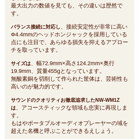
最大出力の数値を見ても、その違いは歴然で
す。
、接続安定性が非常に高い
バランス接続に対応し
Φ4.4mmのヘッドホンジャックを採用している
点にも注目で、あらゆる損失を抑えるアプロー
チを取っています。
、幅72.9mm×高さ124.2mm×奥行
サイズは
19.9mm、質量455gとなっています。
無酸素銅を切削して作られた筐体は、芸術性も
高いのが魅力的です。
サウンドのクオリティお徹底追求したNW-WM1Z
、アコースティックな領域も忠実に再現しま
は
す。
もはやポータブルオーディオプレーヤーの域を
超えた名機と呼ぶことができるえしょう。