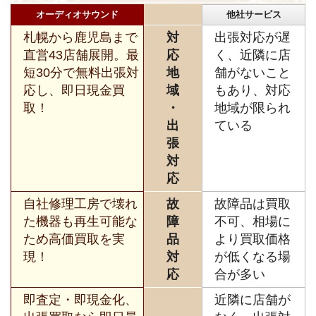
オーディオサウンド
他社サービス
札幌から鹿児島まで
対
出張対応が遅
直営43店舗展開。最
応
く、近隣に店
短30分で無料出張対
地
舗がないこと
応し、即日現金買
域
もあり、対応
取！
・
地域が限られ
出
ている
張
対
応
自社修理工房で壊れ
故
故障品は買取
た機器も再生可能な
障
不可、相場に
ため高価買取を実
品
より買取価格
現！
対
が低くなる場
応
合が多い
即査定・即現金化、
近隣に店舗が