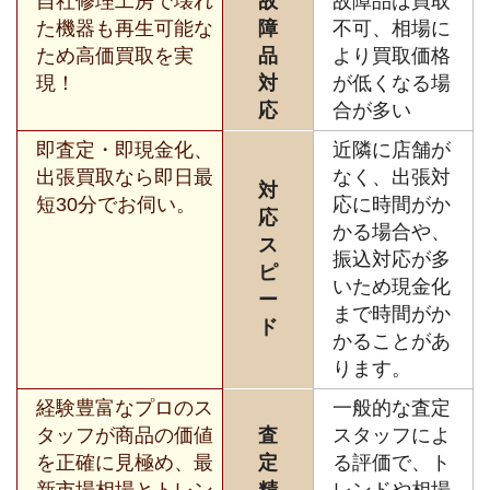
自社修理工房で壊れ
故
故障品は買取
た機器も再生可能な
障
不可、相場に
ため高価買取を実
品
より買取価格
現！
対
が低くなる場
応
合が多い
即査定・即現金化、
近隣に店舗が
出張買取なら即日最
なく、出張対
対
短30分でお伺い。
応に時間がか
応
かる場合や、
ス
振込対応が多
ピ
いため現金化
ー
まで時間がか
ド
かることがあ
ります。
経験豊富なプロのス
一般的な査定
タッフが商品の価値
査
スタッフによ
を正確に見極め、最
定
る評価で、ト
新市場相場とトレン
精
レンドや相場