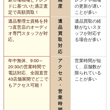
ドに基づいた適正査
度
の更新が遅い
定で高額買取！
ことが多い
遺品整理士資格を持
遺
遺品買取の経
つ直営店のオーディ
品
験がないスタ
オ専門スタッフが対
買
ッフが対応す
応。
取
る場合が多い
対
応
年中無休、9:00～
ア
営業時間が短
20:30の営業時間で
ク
く、店舗数が
電話対応、全国直営
セ
限られている
43店舗展開でどこで
ス
ことが多い
もアクセス可能！
・
営
業
時
間