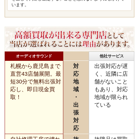
います。
オーディオサウンド
他社サービス
札幌から鹿児島まで
対
出張対応が遅
直営43店舗展開。最
応
く、近隣に店
短30分で無料出張対
地
舗がないこと
応し、即日現金買
域
もあり、対応
取！
・
地域が限られ
出
ている
張
対
応