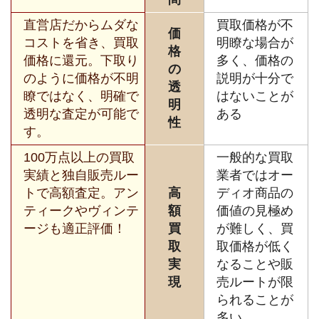
直営店だからムダな
買取価格が不
価
コストを省き、買取
明瞭な場合が
格
価格に還元。下取り
多く、価格の
の
のように価格が不明
説明が十分で
透
瞭ではなく、明確で
はないことが
明
透明な査定が可能で
ある
性
す。
100万点以上の買取
一般的な買取
実績と独自販売ルー
業者ではオー
トで高額査定。アン
高
ディオ商品の
ティークやヴィンテ
額
価値の見極め
ージも適正評価！
買
が難しく、買
取
取価格が低く
実
なることや販
現
売ルートが限
られることが
多い。