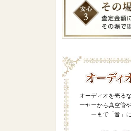
オーディオを売る
ーヤーから真空管
ーまで「音」