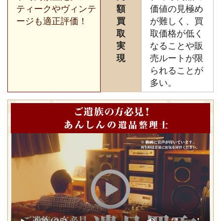
ティークやヴィンテ
額
価値の見極め
ージも適正評価！
買
が難しく、買
取
取価格が低く
実
なることや販
現
売ルートが限
られることが
多い。