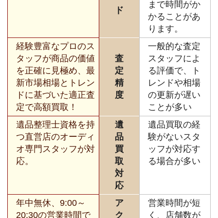
まで時間がか
ド
かることがあ
ります。
経験豊富なプロのス
一般的な査定
タッフが商品の価値
査
スタッフによ
を正確に見極め、最
定
る評価で、ト
新市場相場とトレン
精
レンドや相場
ドに基づいた適正査
度
の更新が遅い
定で高額買取！
ことが多い
遺品整理士資格を持
遺
遺品買取の経
つ直営店のオーディ
品
験がないスタ
オ専門スタッフが対
買
ッフが対応す
応。
取
る場合が多い
対
応
年中無休、9:00～
ア
営業時間が短
20:30の営業時間で
ク
く、店舗数が