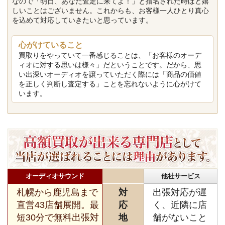
なので「明日、あなた査定に来てよ！」と指名された時ほど嬉
しいことはございません。これからも、お客様一人ひとり真心
を込めて対応していきたいと思っています。
心がけていること
買取りをやっていて一番感じることは、「お客様のオーデ
ィオに対する思いは様々」だということです。だから、思
い出深いオーディオを譲っていただく際には「商品の価値
を正しく判断し査定する」ことを忘れないように心がけて
います。
オーディオサウンド
他社サービス
札幌から鹿児島まで
対
出張対応が遅
直営43店舗展開。最
応
く、近隣に店
短30分で無料出張対
地
舗がないこと