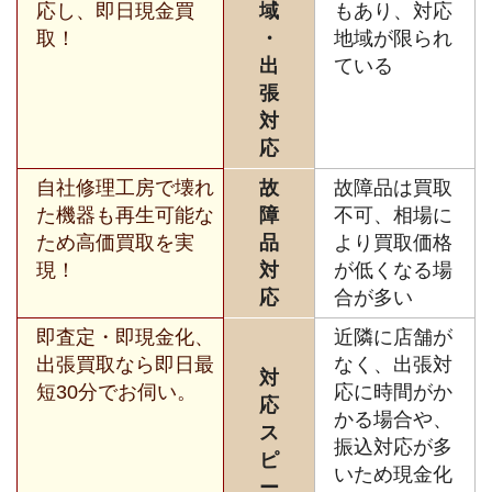
応し、即日現金買
域
もあり、対応
取！
・
地域が限られ
出
ている
張
対
応
自社修理工房で壊れ
故
故障品は買取
た機器も再生可能な
障
不可、相場に
ため高価買取を実
品
より買取価格
現！
対
が低くなる場
応
合が多い
即査定・即現金化、
近隣に店舗が
出張買取なら即日最
なく、出張対
対
短30分でお伺い。
応に時間がか
応
かる場合や、
ス
振込対応が多
ピ
いため現金化
ー