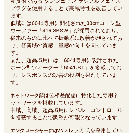
新技術である”タンジェリン”ラジアルフェイズ
プラグを使用することで高域特性を改善してい
ます。
低域には6041専用に開発された38cmコーン型
ウーファー「416-8BSW」が採用されており、
従来のものに比べて振動系に改善が施されてお
り、低音域の質感・量感の向上を図っていま
す。
また、超高域用には、6041専用に設計された
ホーン型ツィーター「6041-ST」を搭載してお
り、レスポンスの改善の役割を果たしていま
す。
は位相差配慮に特化した専用ネ
ネットワーク部
ットワークを搭載しています。
中域、高域、超高域用にレベル・コントロール
を搭載することで調整が可能となっています。
バスレフ方式を採用してい
エンクロージャーには