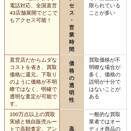
電話対応、全国直営
セ
限られている
43店舗展開でどこで
ス
ことが多い
もアクセス可能！
・
営
業
時
間
直営店だからムダな
買取価格が不
価
コストを省き、買取
明瞭な場合が
格
価格に還元。下取り
多く、価格の
の
のように価格が不明
説明が十分で
透
瞭ではなく、明確で
はないことが
明
透明な査定が可能で
ある
性
す。
100万点以上の買取
一般的な買取
実績と独自販売ルー
業者ではオー
トで高額査定。アン
高
ディオ商品の