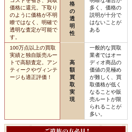
コストを省き、買取
明瞭な場合が
格
価格に還元。下取り
多く、価格の
の
のように価格が不明
説明が十分で
透
瞭ではなく、明確で
はないことが
明
透明な査定が可能で
ある
性
す。
100万点以上の買取
一般的な買取
実績と独自販売ルー
業者ではオー
トで高額査定。アン
高
ディオ商品の
ティークやヴィンテ
額
価値の見極め
ージも適正評価！
買
が難しく、買
取
取価格が低く
実
なることや販
現
売ルートが限
られることが
多い。