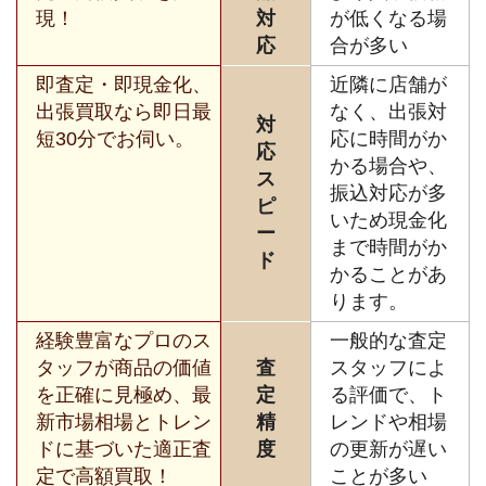
現！
対
が低くなる場
応
合が多い
即査定・即現金化、
近隣に店舗が
出張買取なら即日最
なく、出張対
対
短30分でお伺い。
応に時間がか
応
かる場合や、
ス
振込対応が多
ピ
いため現金化
ー
まで時間がか
ド
かることがあ
ります。
経験豊富なプロのス
一般的な査定
タッフが商品の価値
査
スタッフによ
を正確に見極め、最
定
る評価で、ト
新市場相場とトレン
精
レンドや相場
ドに基づいた適正査
度
の更新が遅い
定で高額買取！
ことが多い