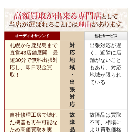
オーディオサウンド
他社サービス
札幌から鹿児島まで
対
出張対応が遅
直営43店舗展開。最
応
く、近隣に店
短30分で無料出張対
地
舗がないこと
応し、即日現金買
域
もあり、対応
取！
・
地域が限られ
出
ている
張
対
応
自社修理工房で壊れ
故
故障品は買取
た機器も再生可能な
障
不可、相場に
ため高価買取を実
品
より買取価格