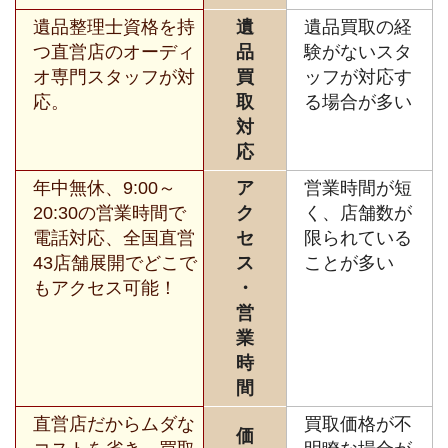
遺品整理士資格を持
遺
遺品買取の経
つ直営店のオーディ
品
験がないスタ
オ専門スタッフが対
買
ッフが対応す
応。
取
る場合が多い
対
応
年中無休、9:00～
ア
営業時間が短
20:30の営業時間で
ク
く、店舗数が
電話対応、全国直営
セ
限られている
43店舗展開でどこで
ス
ことが多い
もアクセス可能！
・
営
業
時
間
直営店だからムダな
買取価格が不
価