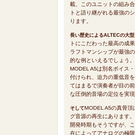
載、このユニットの組み合
トと語り継がれる最強のシ
ります。
長い歴史によるALTECの大
トにこだわった最高の成果
ラフトマンシップが最強の
的な例といえるでしょう。
MODEL A5は別名ボイ
付けられ、迫力の重低音を
てはまるで演奏者が目の前
な圧倒的音場の定位を実現
MODEL A5の真
そして
グ音源の再生にあります。
開発時期もそうですが、こ
在によってアナログの極限