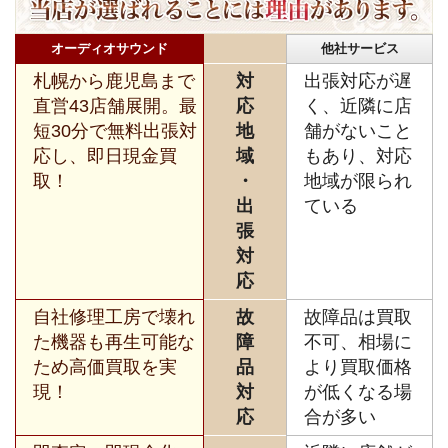
オーディオサウンド
他社サービス
札幌から鹿児島まで
対
出張対応が遅
直営43店舗展開。最
応
く、近隣に店
短30分で無料出張対
地
舗がないこと
応し、即日現金買
域
もあり、対応
取！
・
地域が限られ
出
ている
張
対
応
自社修理工房で壊れ
故
故障品は買取
た機器も再生可能な
障
不可、相場に
ため高価買取を実
品
より買取価格
現！
対
が低くなる場
応
合が多い