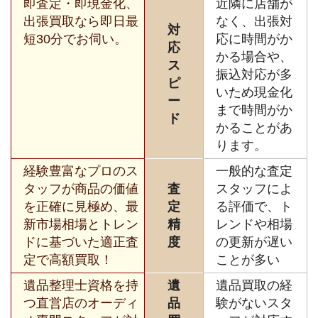
即査定・即現金化、
近隣に店舗が
出張買取なら即日最
なく、出張対
対
短30分でお伺い。
応に時間がか
応
かる場合や、
ス
振込対応が多
ピ
いため現金化
ー
まで時間がか
ド
かることがあ
ります。
経験豊富なプロのス
一般的な査定
タッフが商品の価値
査
スタッフによ
を正確に見極め、最
定
る評価で、ト
新市場相場とトレン
精
レンドや相場
ドに基づいた適正査
度
の更新が遅い
定で高額買取！
ことが多い
遺品整理士資格を持
遺
遺品買取の経
つ直営店のオーディ
品
験がないスタ