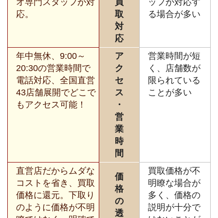
オ専門スタッフが対
買
ッフが対応す
応。
取
る場合が多い
対
応
年中無休、9:00～
ア
営業時間が短
20:30の営業時間で
ク
く、店舗数が
電話対応、全国直営
セ
限られている
43店舗展開でどこで
ス
ことが多い
もアクセス可能！
・
営
業
時
間
直営店だからムダな
買取価格が不
価
コストを省き、買取
明瞭な場合が
格
価格に還元。下取り
多く、価格の
の
のように価格が不明
説明が十分で
透