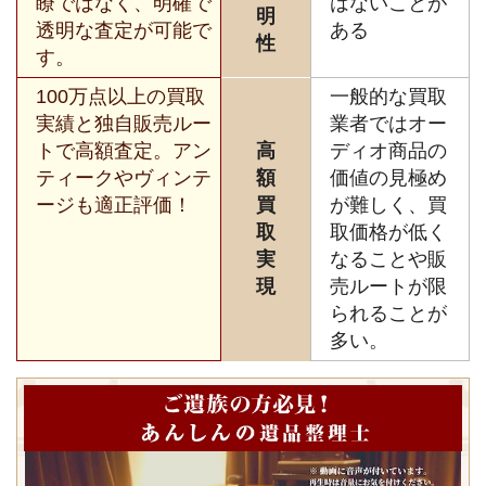
瞭ではなく、明確で
はないことが
明
透明な査定が可能で
ある
性
す。
100万点以上の買取
一般的な買取
実績と独自販売ルー
業者ではオー
トで高額査定。アン
高
ディオ商品の
ティークやヴィンテ
額
価値の見極め
ージも適正評価！
買
が難しく、買
取
取価格が低く
実
なることや販
現
売ルートが限
られることが
多い。