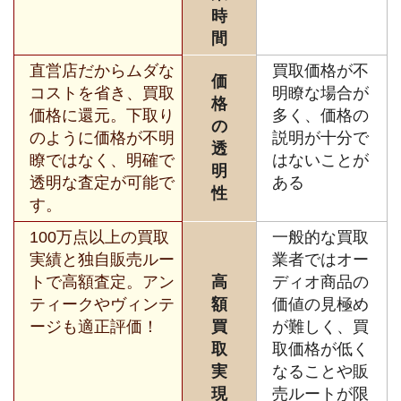
時
間
直営店だからムダな
買取価格が不
価
コストを省き、買取
明瞭な場合が
格
価格に還元。下取り
多く、価格の
の
のように価格が不明
説明が十分で
透
瞭ではなく、明確で
はないことが
明
透明な査定が可能で
ある
性
す。
100万点以上の買取
一般的な買取
実績と独自販売ルー
業者ではオー
トで高額査定。アン
高
ディオ商品の
ティークやヴィンテ
額
価値の見極め
ージも適正評価！
買
が難しく、買
取
取価格が低く
実
なることや販
現
売ルートが限