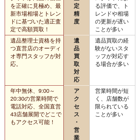
を正確に見極め、最
定
る評価で、ト
新市場相場とトレン
精
レンドや相場
ドに基づいた適正査
度
の更新が遅い
定で高額買取！
ことが多い
遺品整理士資格を持
遺
遺品買取の経
つ直営店のオーディ
品
験がないスタ
オ専門スタッフが対
買
ッフが対応す
応。
取
る場合が多い
対
応
年中無休、9:00～
ア
営業時間が短
20:30の営業時間で
ク
く、店舗数が
電話対応、全国直営
セ
限られている
43店舗展開でどこで
ス
ことが多い
もアクセス可能！
・
営
業