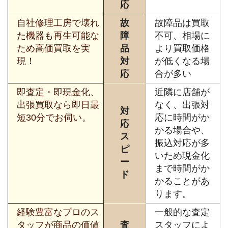
応
自社修理工房で壊れ
故
故障品は買取
た機器も再生可能な
障
不可、相場に
ため高価買取を実
品
より買取価格
現！
対
が低くなる場
応
合が多い
即査定・即現金化、
近隣に店舗が
出張買取なら即日最
なく、出張対
対
短30分でお伺い。
応に時間がか
応
かる場合や、
ス
振込対応が多
ピ
いため現金化
ー
まで時間がか
ド
かることがあ
ります。
経験豊富なプロのス
一般的な査定
タッフが商品の価値
査
スタッフによ