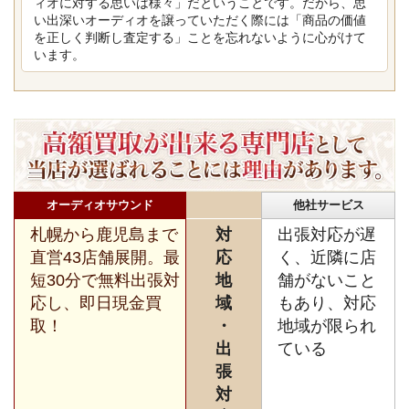
ィオに対する思いは様々」だということです。だから、思
い出深いオーディオを譲っていただく際には「商品の価値
を正しく判断し査定する」ことを忘れないように心がけて
います。
オーディオサウンド
他社サービス
札幌から鹿児島まで
対
出張対応が遅
直営43店舗展開。最
応
く、近隣に店
短30分で無料出張対
地
舗がないこと
応し、即日現金買
域
もあり、対応
取！
・
地域が限られ
出
ている
張
対