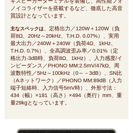
キスピーカーターミナルを装備し、高性能フォ
ノイコライザーを搭載するなど、徹底した高音
質設計となっています。
、定格出力／120W＋120W（負
主なスペックは
荷8Ω、20Hz～20kHz、T.H.D. 0.07%）、実用
最大出力／240W＋240W（負荷4Ω、1kHz、
T.H.D. 0.7%）、全高調波歪み率／0.01%（定
格出力-3dB時、負荷8Ω、1kHz）、入力感度/イ
ンピーダンス／PHONO MM:2.5mV/47kΩ、周
波数特性／5Hz～100kHz（0～－3dB）、SN比
（Aネットワーク）／PHONO MM:89dB（入力
端子短絡時、入力信号5mV時）、外形寸法：
434（幅）×181（高さ）×494（奥行）mm、重
量29kgとなっています。