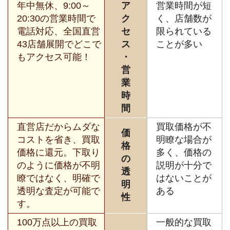
年中無休、9:00～
ア
営業時間が短
20:30の営業時間で
ク
く、店舗数が
電話対応、全国直営
セ
限られている
43店舗展開でどこで
ス
ことが多い
もアクセス可能！
・
営
業
時
間
直営店だからムダな
買取価格が不
価
コストを省き、買取
明瞭な場合が
格
価格に還元。下取り
多く、価格の
の
のように価格が不明
説明が十分で
透
瞭ではなく、明確で
はないことが
明
透明な査定が可能で
ある
性
す。
100万点以上の買取
一般的な買取