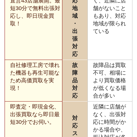
直営43店舗展開。最
応
く、近隣に店
短30分で無料出張対
地
舗がないこと
応し、即日現金買
域
もあり、対応
取！
・
地域が限られ
出
ている
張
対
応
自社修理工房で壊れ
故
故障品は買取
た機器も再生可能な
障
不可、相場に
ため高価買取を実
品
より買取価格
現！
対
が低くなる場
応
合が多い
即査定・即現金化、
近隣に店舗が
出張買取なら即日最
なく、出張対
対
短30分でお伺い。
応に時間がか
応
かる場合や、
ス