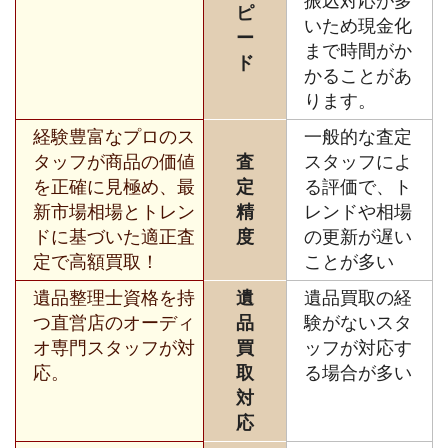
振込対応が多
ピ
いため現金化
ー
まで時間がか
ド
かることがあ
ります。
経験豊富なプロのス
一般的な査定
タッフが商品の価値
査
スタッフによ
を正確に見極め、最
定
る評価で、ト
新市場相場とトレン
精
レンドや相場
ドに基づいた適正査
度
の更新が遅い
定で高額買取！
ことが多い
遺品整理士資格を持
遺
遺品買取の経
つ直営店のオーディ
品
験がないスタ
オ専門スタッフが対
買
ッフが対応す
応。
取
る場合が多い
対
応