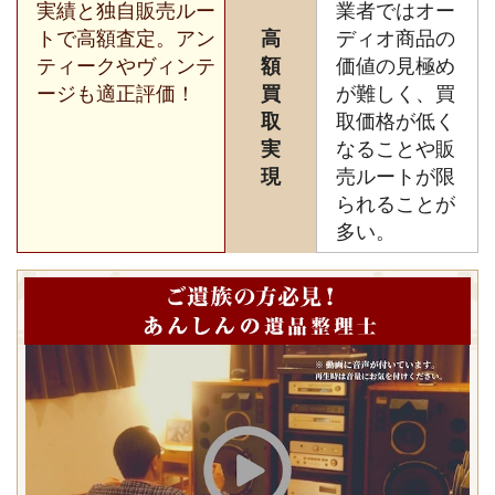
実績と独自販売ルー
業者ではオー
トで高額査定。アン
高
ディオ商品の
ティークやヴィンテ
額
価値の見極め
ージも適正評価！
買
が難しく、買
取
取価格が低く
実
なることや販
現
売ルートが限
られることが
多い。