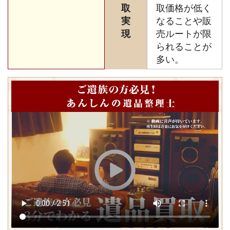
取
取価格が低く
実
なることや販
現
売ルートが限
られることが
多い。