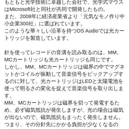
もともと光学技術に卓越した会社で、光学式マウス
はMicrosoft社と同社が共同で開発したもの。
また、2008年に経済産業省より「元気なモノ作り中
小企業300社」に選ばれています。
このような華々しい沿革を持つDS Audioでは光カー
トリッジを製造しています。
針を使ってレコードの音溝を読み取るのは、MM、
MCカートリッジも光カートリッジも同じです。
しかし、MM、MCカートリッジは磁界の中でマグネ
ットかコイルが振動して音楽信号をピックアップす
るのに対して、光カートリッジはLEDと太陽電池を
使って明るさの変化を捉えて音楽信号を取り出しま
す。
MM、MCカートリッジは磁界を切って発電するた
め、必ず磁気抵抗が発生しますが、光の場合は磁気
が出ないので、磁気抵抗もまったく発生しません。
つまり、その分針先にかかる負担が少なくなるの