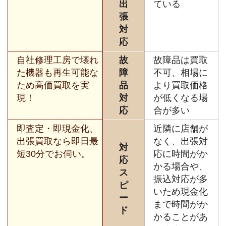
出
ている
張
対
応
自社修理工房で壊れ
故
故障品は買取
た機器も再生可能な
障
不可、相場に
ため高価買取を実
品
より買取価格
現！
対
が低くなる場
応
合が多い
即査定・即現金化、
近隣に店舗が
出張買取なら即日最
なく、出張対
対
短30分でお伺い。
応に時間がか
応
かる場合や、
ス
振込対応が多
ピ
いため現金化
ー
まで時間がか
ド
かることがあ