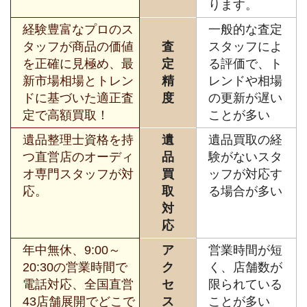
ります。
経験豊富なプロのス
一般的な査定
タッフが商品の価値
査
スタッフによ
を正確に見極め、最
定
る評価で、ト
新市場相場とトレン
精
レンドや相場
ドに基づいた適正査
度
の更新が遅い
定で高額買取！
ことが多い
遺品整理士資格を持
遺
遺品買取の経
つ直営店のオーディ
品
験がないスタ
オ専門スタッフが対
買
ッフが対応す
応。
取
る場合が多い
対
応
年中無休、9:00～
ア
営業時間が短
20:30の営業時間で
ク
く、店舗数が
電話対応、全国直営
セ
限られている
43店舗展開でどこで
ス
ことが多い