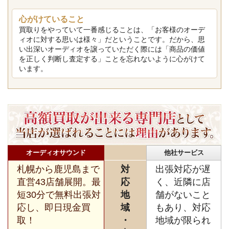
心がけていること
買取りをやっていて一番感じることは、「お客様のオーデ
ィオに対する思いは様々」だということです。だから、思
い出深いオーディオを譲っていただく際には「商品の価値
を正しく判断し査定する」ことを忘れないように心がけて
います。
オーディオサウンド
他社サービス
札幌から鹿児島まで
対
出張対応が遅
直営43店舗展開。最
応
く、近隣に店
短30分で無料出張対
地
舗がないこと
応し、即日現金買
域
もあり、対応
取！
・
地域が限られ