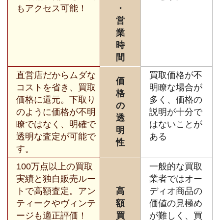
もアクセス可能！
・
営
業
時
間
直営店だからムダな
買取価格が不
価
コストを省き、買取
明瞭な場合が
格
価格に還元。下取り
多く、価格の
の
のように価格が不明
説明が十分で
透
瞭ではなく、明確で
はないことが
明
透明な査定が可能で
ある
性
す。
100万点以上の買取
一般的な買取
実績と独自販売ルー
業者ではオー
トで高額査定。アン
高
ディオ商品の
ティークやヴィンテ
額
価値の見極め
ージも適正評価！
買
が難しく、買