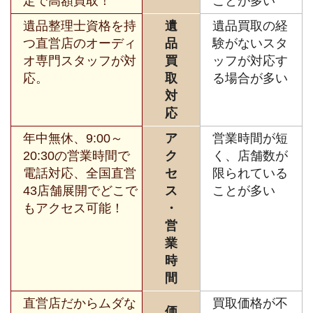
定で高額買取！
ことが多い
遺品整理士資格を持
遺
遺品買取の経
つ直営店のオーディ
品
験がないスタ
オ専門スタッフが対
買
ッフが対応す
応。
取
る場合が多い
対
応
年中無休、9:00～
ア
営業時間が短
20:30の営業時間で
ク
く、店舗数が
電話対応、全国直営
セ
限られている
43店舗展開でどこで
ス
ことが多い
もアクセス可能！
・
営
業
時
間
直営店だからムダな
買取価格が不
価