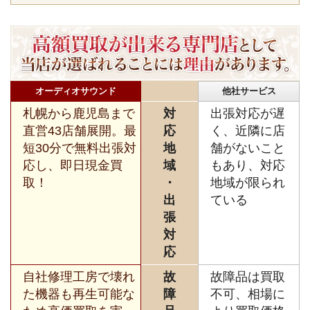
オーディオサウンド
他社サービス
札幌から鹿児島まで
対
出張対応が遅
直営43店舗展開。最
応
く、近隣に店
短30分で無料出張対
地
舗がないこと
応し、即日現金買
域
もあり、対応
取！
・
地域が限られ
出
ている
張
対
応
自社修理工房で壊れ
故
故障品は買取
た機器も再生可能な
障
不可、相場に