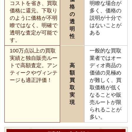
コストを省き、買取
明瞭な場合が
格
価格に還元。下取り
多く、価格の
の
のように価格が不明
説明が十分で
透
瞭ではなく、明確で
はないことが
明
透明な査定が可能で
ある
性
す。
100万点以上の買取
一般的な買取
実績と独自販売ルー
業者ではオー
トで高額査定。アン
高
ディオ商品の
ティークやヴィンテ
額
価値の見極め
ージも適正評価！
買
が難しく、買
取
取価格が低く
実
なることや販
現
売ルートが限
られることが
多い。