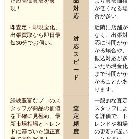
ため高価買取を実
品
より買取価格
現！
対
が低くなる場
応
合が多い
即査定・即現金化、
近隣に店舗が
出張買取なら即日最
なく、出張対
対
短30分でお伺い。
応に時間がか
応
かる場合や、
ス
振込対応が多
ピ
いため現金化
ー
まで時間がか
ド
かることがあ
ります。
経験豊富なプロのス
一般的な査定
タッフが商品の価値
査
スタッフによ
を正確に見極め、最
定
る評価で、ト
新市場相場とトレン
精
レンドや相場
ドに基づいた適正査
度
の更新が遅い