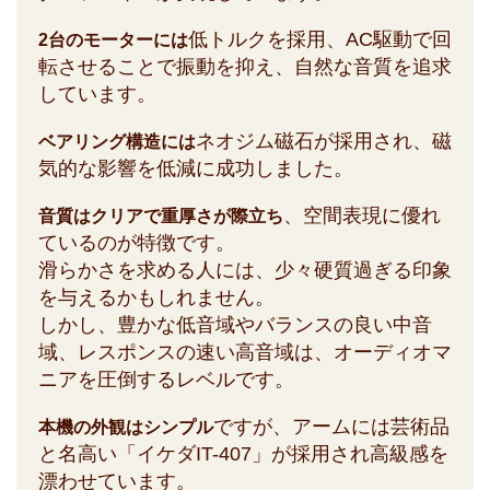
低トルクを採用、AC駆動で回
2台のモーターには
転させることで振動を抑え、自然な音質を追求
しています。
ネオジム磁石が採用され、磁
ベアリング構造には
気的な影響を低減に成功しました。
、空間表現に優れ
音質はクリアで重厚さが際立ち
ているのが特徴です。
滑らかさを求める人には、少々硬質過ぎる印象
を与えるかもしれません。
しかし、豊かな低音域やバランスの良い中音
域、レスポンスの速い高音域は、オーディオマ
ニアを圧倒するレベルです。
ですが、アームには芸術品
本機の外観はシンプル
と名高い「イケダIT-407」が採用され高級感を
漂わせています。