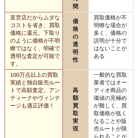
間
直営店だからムダな
買取価格が不
価
コストを省き、買取
明瞭な場合が
格
価格に還元。下取り
多く、価格の
の
のように価格が不明
説明が十分で
透
瞭ではなく、明確で
はないことが
明
透明な査定が可能で
ある
性
す。
100万点以上の買取
一般的な買取
実績と独自販売ルー
業者ではオー
トで高額査定。アン
高
ディオ商品の
ティークやヴィンテ
額
価値の見極め
ージも適正評価！
買
が難しく、買
取
取価格が低く
実
なることや販
現
売ルートが限
られることが