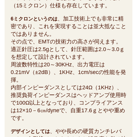
（15ミクロン）仕様も存在しています。
、加工技術上でも非常に精
6ミクロンというのは
密であり、これを実現することは並大抵なこと
ではありません。
その点で、EMTの技術力の高さが伺えます。
適正針圧は2.5gとして、針圧範囲は2.0～3.0ｇ
を想定して設計されています。
周波数特性は20～30KHz、出力電圧は
0.21mV（±2dB）、1KHz、1cm/secの性能を発
揮。
内部インピーダンスとしては24Ω（1KHz）、
推奨負荷インピーダンスはヘッドアンプ使用時
で100Ω以上となっており、コンプライアンス
は12×10－6㎝/dyneで、自重17.6ｇとやや重め
です。
、やや長めの硬質カンチレバ
デザインとしては