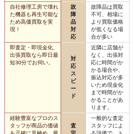
自社修理工房で壊れ
故
故障品は買取
た機器も再生可能な
障
不可、相場に
ため高価買取を実
品
より買取価格
現！
対
が低くなる場
応
合が多い
即査定・即現金化、
近隣に店舗が
出張買取なら即日最
なく、出張対
対
短30分でお伺い。
応に時間がか
応
かる場合や、
ス
振込対応が多
ピ
いため現金化
ー
まで時間がか
ド
かることがあ
ります。
経験豊富なプロのス
一般的な査定
タッフが商品の価値
査
スタッフによ
を正確に見極め、最
定
る評価で、ト