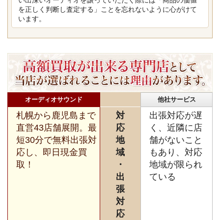
を正しく判断し査定する」ことを忘れないように心がけて
います。
オーディオサウンド
他社サービス
札幌から鹿児島まで
対
出張対応が遅
直営43店舗展開。最
応
く、近隣に店
短30分で無料出張対
地
舗がないこと
応し、即日現金買
域
もあり、対応
取！
・
地域が限られ
出
ている
張
対
応