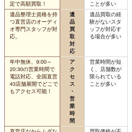
定で高額買取！
ことが多い
遺品整理士資格を持
遺
遺品買取の経
つ直営店のオーディ
品
験がないスタ
オ専門スタッフが対
買
ッフが対応す
応。
取
る場合が多い
対
応
年中無休、9:00～
ア
営業時間が短
20:30の営業時間で
ク
く、店舗数が
電話対応、全国直営
セ
限られている
43店舗展開でどこで
ス
ことが多い
もアクセス可能！
・
営
業
時
間
直営店だからムダな
買取価格が不