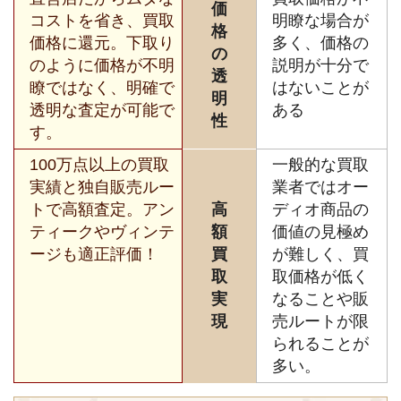
価
コストを省き、買取
明瞭な場合が
格
価格に還元。下取り
多く、価格の
の
のように価格が不明
説明が十分で
透
瞭ではなく、明確で
はないことが
明
透明な査定が可能で
ある
性
す。
100万点以上の買取
一般的な買取
実績と独自販売ルー
業者ではオー
トで高額査定。アン
高
ディオ商品の
ティークやヴィンテ
額
価値の見極め
ージも適正評価！
買
が難しく、買
取
取価格が低く
実
なることや販
現
売ルートが限
られることが
多い。