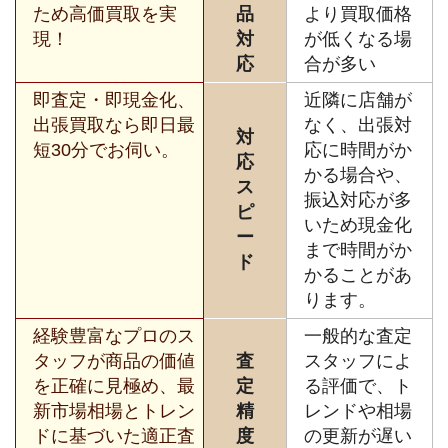
ため高価買取を実
品
より買取価格
現！
対
が低くなる場
応
合が多い
即査定・即現金化、
近隣に店舗が
出張買取なら即日最
なく、出張対
対
短30分でお伺い。
応に時間がか
応
かる場合や、
ス
振込対応が多
ピ
いため現金化
ー
まで時間がか
ド
かることがあ
ります。
経験豊富なプロのス
一般的な査定
タッフが商品の価値
査
スタッフによ
を正確に見極め、最
定
る評価で、ト
新市場相場とトレン
精
レンドや相場
ドに基づいた適正査
度
の更新が遅い