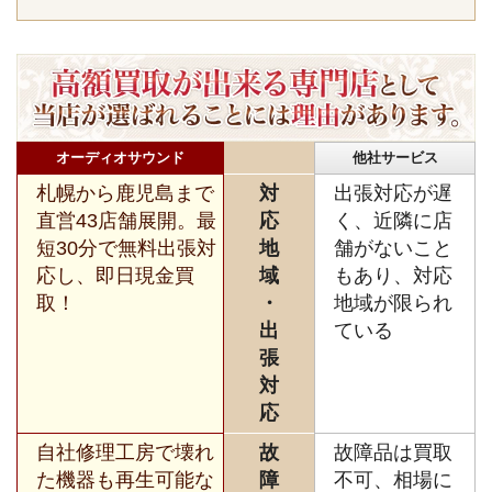
オーディオサウンド
他社サービス
札幌から鹿児島まで
対
出張対応が遅
直営43店舗展開。最
応
く、近隣に店
短30分で無料出張対
地
舗がないこと
応し、即日現金買
域
もあり、対応
取！
・
地域が限られ
出
ている
張
対
応
自社修理工房で壊れ
故
故障品は買取
た機器も再生可能な
障
不可、相場に