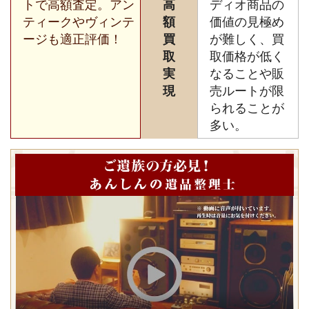
トで高額査定。アン
高
ディオ商品の
ティークやヴィンテ
額
価値の見極め
ージも適正評価！
買
が難しく、買
取
取価格が低く
実
なることや販
現
売ルートが限
られることが
多い。