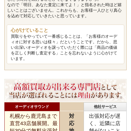
なので「明日、あなた査定に来てよ！」と指名された時ほど嬉
しいことはございません。これからも、お客様一人ひとり真心
を込めて対応していきたいと思っています。
心がけていること
買取りをやっていて一番感じることは、「お客様のオーデ
ィオに対する思いは様々」だということです。だから、思
い出深いオーディオを譲っていただく際には「商品の価値
を正しく判断し査定する」ことを忘れないように心がけて
います。
オーディオサウンド
他社サービス
札幌から鹿児島まで
対
出張対応が遅
直営43店舗展開。最
応
く、近隣に店
短30分で無料出張対
地
舗がないこと