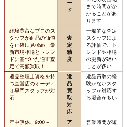
ー
まで時間がか
ド
かることがあ
ります。
経験豊富なプロのス
一般的な査定
タッフが商品の価値
査
スタッフによ
を正確に見極め、最
定
る評価で、ト
新市場相場とトレン
精
レンドや相場
ドに基づいた適正査
度
の更新が遅い
定で高額買取！
ことが多い
遺品整理士資格を持
遺
遺品買取の経
つ直営店のオーディ
品
験がないスタ
オ専門スタッフが対
買
ッフが対応す
応。
取
る場合が多い
対
応
年中無休、9:00～
ア
営業時間が短