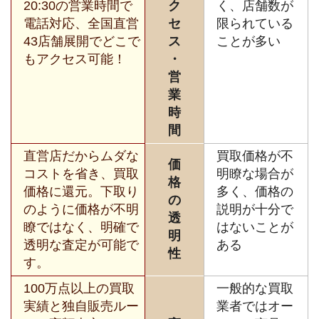
20:30の営業時間で
ク
く、店舗数が
電話対応、全国直営
セ
限られている
43店舗展開でどこで
ス
ことが多い
もアクセス可能！
・
営
業
時
間
直営店だからムダな
買取価格が不
価
コストを省き、買取
明瞭な場合が
格
価格に還元。下取り
多く、価格の
の
のように価格が不明
説明が十分で
透
瞭ではなく、明確で
はないことが
明
透明な査定が可能で
ある
性
す。
100万点以上の買取
一般的な買取
実績と独自販売ルー
業者ではオー