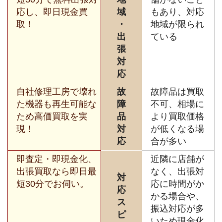
応し、即日現金買
域
もあり、対応
取！
・
地域が限られ
出
ている
張
対
応
自社修理工房で壊れ
故
故障品は買取
た機器も再生可能な
障
不可、相場に
ため高価買取を実
品
より買取価格
現！
対
が低くなる場
応
合が多い
即査定・即現金化、
近隣に店舗が
出張買取なら即日最
なく、出張対
対
短30分でお伺い。
応に時間がか
応
かる場合や、
ス
振込対応が多
ピ
いため現金化