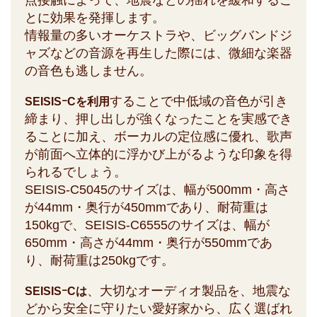
点接触によって、地震などの揺れを緩和するこ
とに効果を発揮します。
情報量の多いオーケストラや、ビッグバンドジ
ャズなどの音源を再生した際には、微細な楽器
の音色も逃しません。
することで中低域の音色が引き
SEISISｰCを利用
締まり、押し出しが強くなったことを実感でき
ることに加え、ボーカルの定位感に優れ、歌声
が前面へ立体的に浮かび上がるような印象を得
られるでしょう。
SEISIS-C5045のサイズは、幅が500mm・高さ
が44mm・奥行が450mmであり、耐荷重は
150kgで、SEISIS-C6555のサイズは、幅が
650mm・高さが44mm・奥行が550mmであ
り、耐荷重は250kgです。
、大切なオーディオ製品を、地震な
SEISISｰCは
どから安全に守りたい愛好家から、広く選ばれ