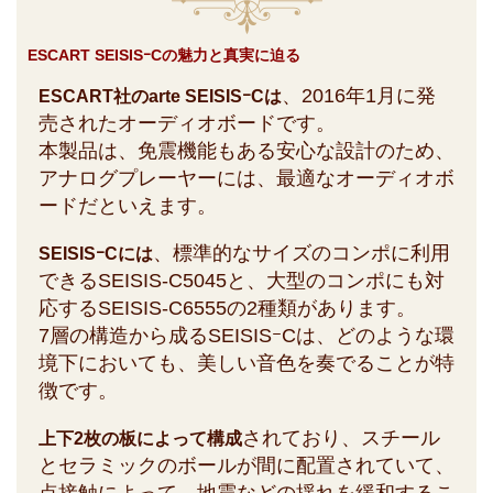
ESCART SEISISｰCの魅力と真実に迫る
、2016年1月に発
ESCART社のarte SEISISｰCは
売されたオーディオボードです。
本製品は、免震機能もある安心な設計のため、
アナログプレーヤーには、最適なオーディオボ
ードだといえます。
、標準的なサイズのコンポに利用
SEISISｰCには
できるSEISIS-C5045と、大型のコンポにも対
応するSEISIS-C6555の2種類があります。
7層の構造から成るSEISISｰCは、どのような環
境下においても、美しい音色を奏でることが特
徴です。
されており、スチール
上下2枚の板によって構成
とセラミックのボールが間に配置されていて、