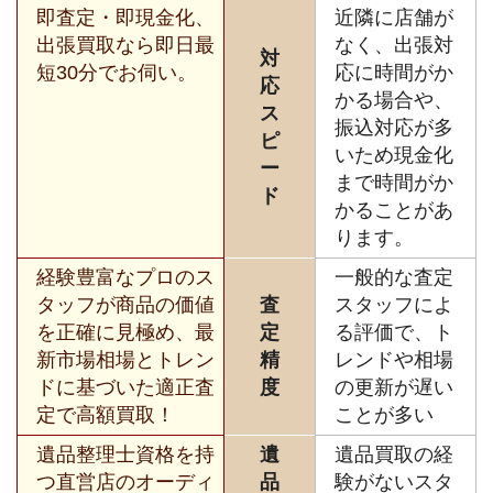
即査定・即現金化、
近隣に店舗が
出張買取なら即日最
なく、出張対
対
短30分でお伺い。
応に時間がか
応
かる場合や、
ス
振込対応が多
ピ
いため現金化
ー
まで時間がか
ド
かることがあ
ります。
経験豊富なプロのス
一般的な査定
タッフが商品の価値
査
スタッフによ
を正確に見極め、最
定
る評価で、ト
新市場相場とトレン
精
レンドや相場
ドに基づいた適正査
度
の更新が遅い
定で高額買取！
ことが多い
遺品整理士資格を持
遺
遺品買取の経
つ直営店のオーディ
品
験がないスタ