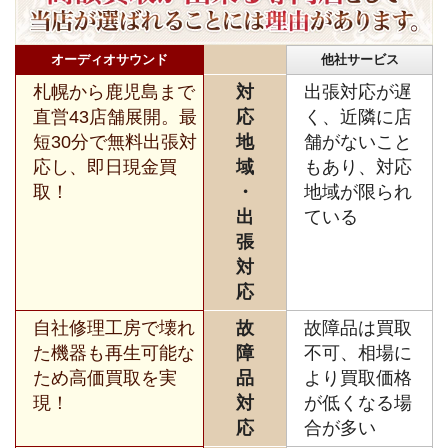
オーディオサウンド
他社サービス
札幌から鹿児島まで
対
出張対応が遅
直営43店舗展開。最
応
く、近隣に店
短30分で無料出張対
地
舗がないこと
応し、即日現金買
域
もあり、対応
取！
・
地域が限られ
出
ている
張
対
応
自社修理工房で壊れ
故
故障品は買取
た機器も再生可能な
障
不可、相場に
ため高価買取を実
品
より買取価格
現！
対
が低くなる場
応
合が多い