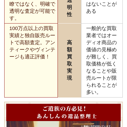
透
瞭ではなく、明確で
はないことが
明
透明な査定が可能で
ある
性
す。
100万点以上の買取
一般的な買取
実績と独自販売ルー
業者ではオー
トで高額査定。アン
高
ディオ商品の
ティークやヴィンテ
額
価値の見極め
ージも適正評価！
買
が難しく、買
取
取価格が低く
実
なることや販
現
売ルートが限
られることが
多い。