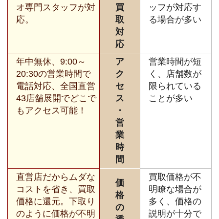
オ専門スタッフが対
買
ッフが対応す
応。
取
る場合が多い
対
応
年中無休、9:00～
ア
営業時間が短
20:30の営業時間で
ク
く、店舗数が
電話対応、全国直営
セ
限られている
43店舗展開でどこで
ス
ことが多い
もアクセス可能！
・
営
業
時
間
直営店だからムダな
買取価格が不
価
コストを省き、買取
明瞭な場合が
格
価格に還元。下取り
多く、価格の
の
のように価格が不明
説明が十分で