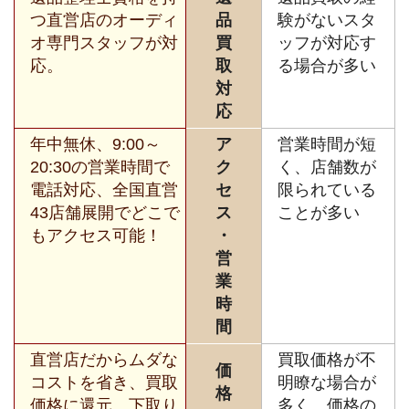
つ直営店のオーディ
品
験がないスタ
オ専門スタッフが対
買
ッフが対応す
応。
取
る場合が多い
対
応
年中無休、9:00～
ア
営業時間が短
20:30の営業時間で
ク
く、店舗数が
電話対応、全国直営
セ
限られている
43店舗展開でどこで
ス
ことが多い
もアクセス可能！
・
営
業
時
間
直営店だからムダな
買取価格が不
価
コストを省き、買取
明瞭な場合が
格
価格に還元。下取り
多く、価格の