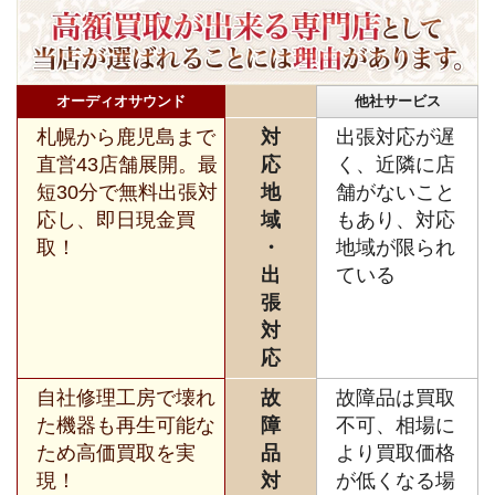
オーディオサウンド
他社サービス
札幌から鹿児島まで
対
出張対応が遅
直営43店舗展開。最
応
く、近隣に店
短30分で無料出張対
地
舗がないこと
応し、即日現金買
域
もあり、対応
取！
・
地域が限られ
出
ている
張
対
応
自社修理工房で壊れ
故
故障品は買取
た機器も再生可能な
障
不可、相場に
ため高価買取を実
品
より買取価格
現！
対
が低くなる場