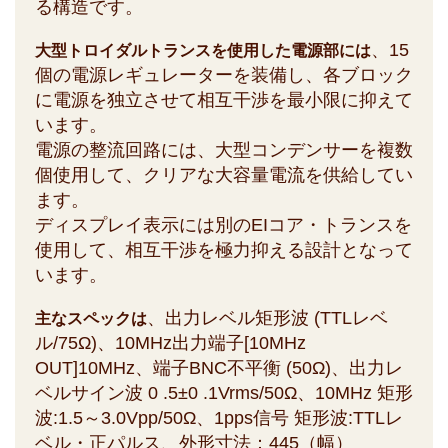
る構造です。
、15
大型トロイダルトランスを使用した電源部には
個の電源レギュレーターを装備し、各ブロック
に電源を独立させて相互干渉を最小限に抑えて
います。
電源の整流回路には、大型コンデンサーを複数
個使用して、クリアな大容量電流を供給してい
ます。
ディスプレイ表示には別のEIコア・トランスを
使用して、相互干渉を極力抑える設計となって
います。
、出力レベル矩形波 (TTLレベ
主なスペックは
ル/75Ω)、10MHz出力端子[10MHz
OUT]10MHz、端子BNC不平衡 (50Ω)、出力レ
ベルサイン波 0 .5±0 .1Vrms/50Ω、10MHz 矩形
波:1.5～3.0Vpp/50Ω、1pps信号 矩形波:TTLレ
ベル・正パルス、外形寸法：445（幅）