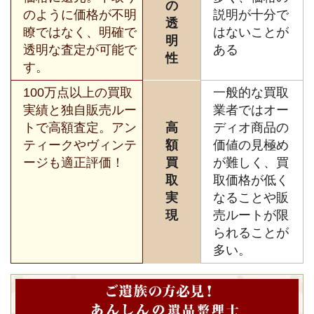
の
のように価格が不明
説明が十分で
透
瞭ではなく、明確で
はないことが
明
透明な査定が可能で
ある
性
す。
100万点以上の買取
一般的な買取
実績と独自販売ルー
業者ではオー
トで高額査定。アン
高
ディオ商品の
ティークやヴィンテ
額
価値の見極め
ージも適正評価！
買
が難しく、買
取
取価格が低く
実
なることや販
現
売ルートが限
られることが
多い。