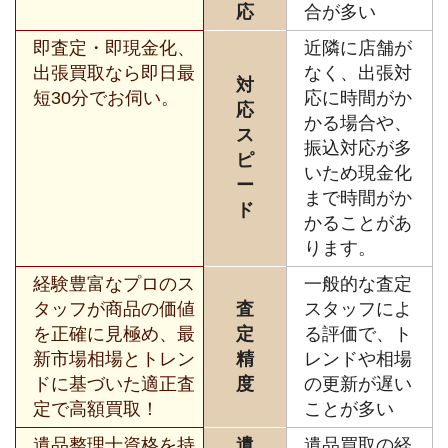
応
合が多い
即査定・即現金化、
近隣に店舗が
出張買取なら即日最
なく、出張対
対
短30分でお伺い。
応に時間がか
応
かる場合や、
ス
振込対応が多
ピ
いため現金化
ー
まで時間がか
ド
かることがあ
ります。
経験豊富なプロのス
一般的な査定
タッフが商品の価値
査
スタッフによ
を正確に見極め、最
定
る評価で、ト
新市場相場とトレン
精
レンドや相場
ドに基づいた適正査
度
の更新が遅い
定で高額買取！
ことが多い
遺品整理士資格を持
遺
遺品買取の経