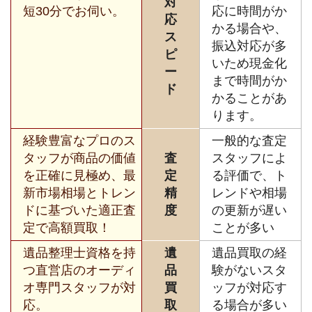
対
短30分でお伺い。
応に時間がか
応
かる場合や、
ス
振込対応が多
ピ
いため現金化
ー
まで時間がか
ド
かることがあ
ります。
経験豊富なプロのス
一般的な査定
タッフが商品の価値
査
スタッフによ
を正確に見極め、最
定
る評価で、ト
新市場相場とトレン
精
レンドや相場
ドに基づいた適正査
度
の更新が遅い
定で高額買取！
ことが多い
遺品整理士資格を持
遺
遺品買取の経
つ直営店のオーディ
品
験がないスタ
オ専門スタッフが対
買
ッフが対応す
応。
取
る場合が多い