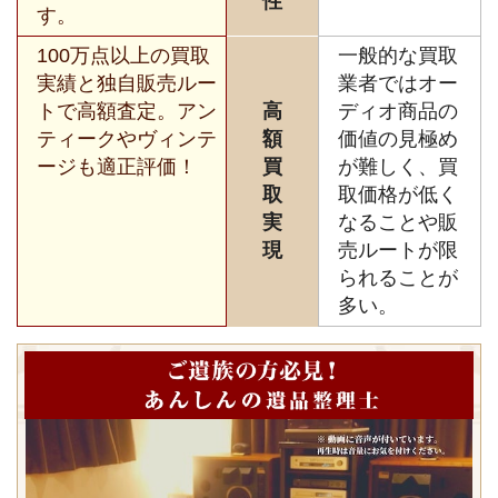
性
す。
100万点以上の買取
一般的な買取
実績と独自販売ルー
業者ではオー
トで高額査定。アン
高
ディオ商品の
ティークやヴィンテ
額
価値の見極め
ージも適正評価！
買
が難しく、買
取
取価格が低く
実
なることや販
現
売ルートが限
られることが
多い。