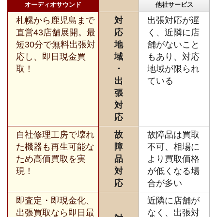
オーディオサウンド
他社サービス
札幌から鹿児島まで
対
出張対応が遅
直営43店舗展開。最
応
く、近隣に店
短30分で無料出張対
地
舗がないこと
応し、即日現金買
域
もあり、対応
取！
・
地域が限られ
出
ている
張
対
応
自社修理工房で壊れ
故
故障品は買取
た機器も再生可能な
障
不可、相場に
ため高価買取を実
品
より買取価格
現！
対
が低くなる場
応
合が多い
即査定・即現金化、
近隣に店舗が
出張買取なら即日最
なく、出張対