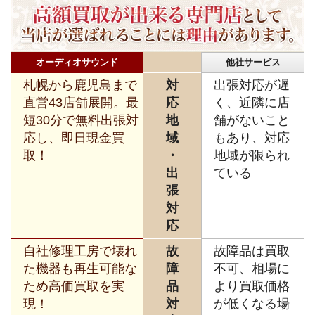
オーディオサウンド
他社サービス
札幌から鹿児島まで
対
出張対応が遅
直営43店舗展開。最
応
く、近隣に店
短30分で無料出張対
地
舗がないこと
応し、即日現金買
域
もあり、対応
取！
・
地域が限られ
出
ている
張
対
応
自社修理工房で壊れ
故
故障品は買取
た機器も再生可能な
障
不可、相場に
ため高価買取を実
品
より買取価格
現！
対
が低くなる場