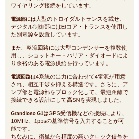
ワイヤリング接続をしています。
大型のトロイダルトランスを載せ、
電源部には
デジタル制御部にはEIコア・トランスを使用し
た別電源を設置しています。
、整流回路には大型コンデンサーを複数使
また
用し、ショットキー・バリア・ダイオードによ
り余裕のある電源供給を行っています。
4系統の出力に合わせて4電源が用意
電源回路は
され、相互干渉を抑える構造です。さらに、ア
ンプ部と電源部をブロック化して、最短距離で
接続できる設計にして高SNを実現しました。
GPS受信機などの接続により、
Grandioso G1は
10MHz、1ppsの基準信号を入力することが可
能です。
ちなみに、衛星から精度の高いクロック信号を