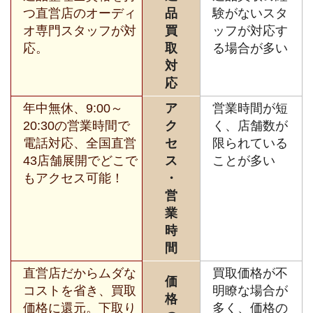
つ直営店のオーディ
品
験がないスタ
オ専門スタッフが対
買
ッフが対応す
応。
取
る場合が多い
対
応
年中無休、9:00～
ア
営業時間が短
20:30の営業時間で
ク
く、店舗数が
電話対応、全国直営
セ
限られている
43店舗展開でどこで
ス
ことが多い
もアクセス可能！
・
営
業
時
間
直営店だからムダな
買取価格が不
価
コストを省き、買取
明瞭な場合が
格
価格に還元。下取り
多く、価格の