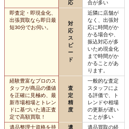
応
合が多い
即査定・即現金化、
近隣に店舗が
出張買取なら即日最
なく、出張対
対
短30分でお伺い。
応に時間がか
応
かる場合や、
ス
振込対応が多
ピ
いため現金化
ー
まで時間がか
ド
かることがあ
ります。
経験豊富なプロのス
一般的な査定
タッフが商品の価値
査
スタッフによ
を正確に見極め、最
定
る評価で、ト
新市場相場とトレン
精
レンドや相場
ドに基づいた適正査
度
の更新が遅い
定で高額買取！
ことが多い
遺品整理士資格を持
遺
遺品買取の経