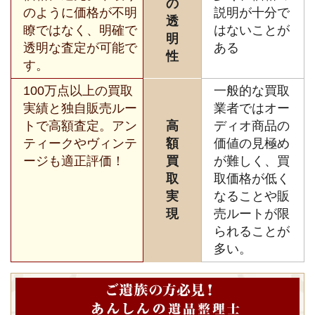
の
のように価格が不明
説明が十分で
透
瞭ではなく、明確で
はないことが
明
透明な査定が可能で
ある
性
す。
100万点以上の買取
一般的な買取
実績と独自販売ルー
業者ではオー
トで高額査定。アン
高
ディオ商品の
ティークやヴィンテ
額
価値の見極め
ージも適正評価！
買
が難しく、買
取
取価格が低く
実
なることや販
現
売ルートが限
られることが
多い。