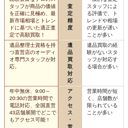
タッフが商品の価値
査
スタッフによ
を正確に見極め、最
定
る評価で、ト
新市場相場とトレン
精
レンドや相場
ドに基づいた適正査
度
の更新が遅い
定で高額買取！
ことが多い
遺品整理士資格を持
遺
遺品買取の経
つ直営店のオーディ
品
験がないスタ
オ専門スタッフが対
買
ッフが対応す
応。
取
る場合が多い
対
応
年中無休、9:00～
ア
営業時間が短
20:30の営業時間で
ク
く、店舗数が
電話対応、全国直営
セ
限られている
43店舗展開でどこで
ス
ことが多い
もアクセス可能！
・
営