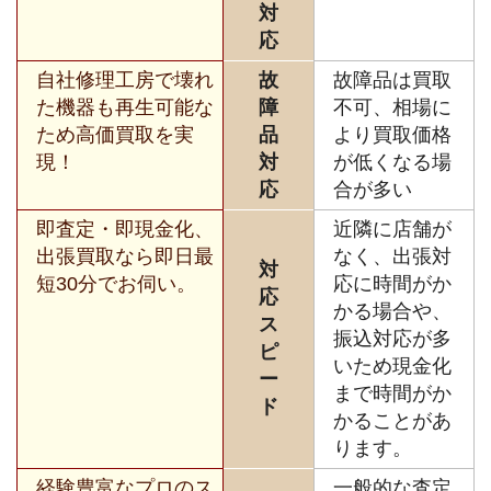
対
応
自社修理工房で壊れ
故
故障品は買取
た機器も再生可能な
障
不可、相場に
ため高価買取を実
品
より買取価格
現！
対
が低くなる場
応
合が多い
即査定・即現金化、
近隣に店舗が
出張買取なら即日最
なく、出張対
対
短30分でお伺い。
応に時間がか
応
かる場合や、
ス
振込対応が多
ピ
いため現金化
ー
まで時間がか
ド
かることがあ
ります。
経験豊富なプロのス
一般的な査定