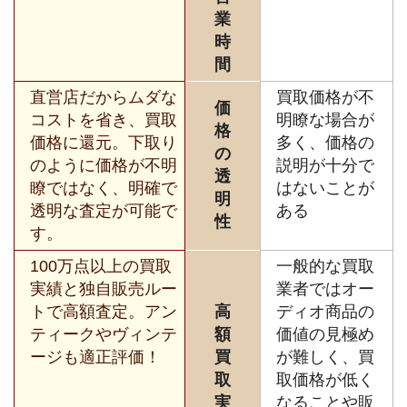
業
時
間
直営店だからムダな
買取価格が不
価
コストを省き、買取
明瞭な場合が
格
価格に還元。下取り
多く、価格の
の
のように価格が不明
説明が十分で
透
瞭ではなく、明確で
はないことが
明
透明な査定が可能で
ある
性
す。
100万点以上の買取
一般的な買取
実績と独自販売ルー
業者ではオー
トで高額査定。アン
高
ディオ商品の
ティークやヴィンテ
額
価値の見極め
ージも適正評価！
買
が難しく、買
取
取価格が低く
実
なることや販