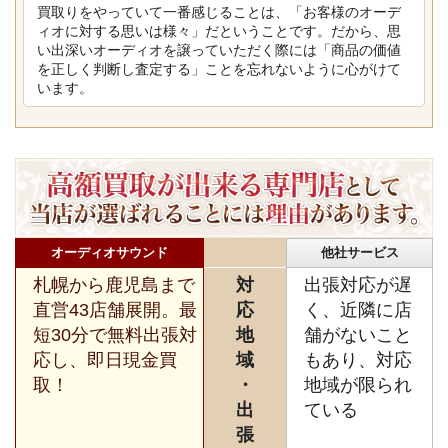
買取りをやっていて一番感じることは、「お客様のオーデ
ィオに対する思いは様々」だということです。だから、思
い出深いオーディオを譲っていただく際には「商品の価値
を正しく判断し査定する」ことを忘れないように心がけて
います。
オーディオサウンド
他社サービス
札幌から鹿児島まで
対
出張対応が遅
直営43店舗展開。最
応
く、近隣に店
短30分で無料出張対
地
舗がないこと
応し、即日現金買
域
もあり、対応
取！
・
地域が限られ
出
ている
張