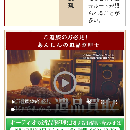
現
売ルートが限
られることが
多い。