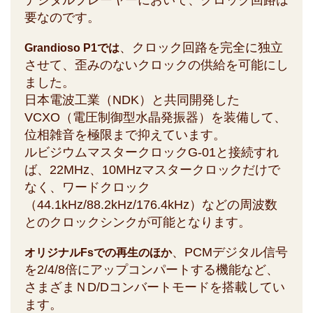
デジタルプレーヤーにおいて、クロック回路は
要なのです。
、クロック回路を完全に独立
Grandioso P1では
させて、歪みのないクロックの供給を可能にし
ました。
日本電波工業（NDK）と共同開発した
VCXO（電圧制御型水晶発振器）を装備して、
位相雑音を極限まで抑えています。
ルビジウムマスタークロックG-01と接続すれ
ば、22MHz、10MHzマスタークロックだけで
なく、ワードクロック
（44.1kHz/88.2kHz/176.4kHz）などの周波数
とのクロックシンクが可能となります。
、PCMデジタル信号
オリジナルFsでの再生のほか
を2/4/8倍にアップコンパートする機能など、
さまざまＮD/Dコンバートモードを搭載してい
ます。