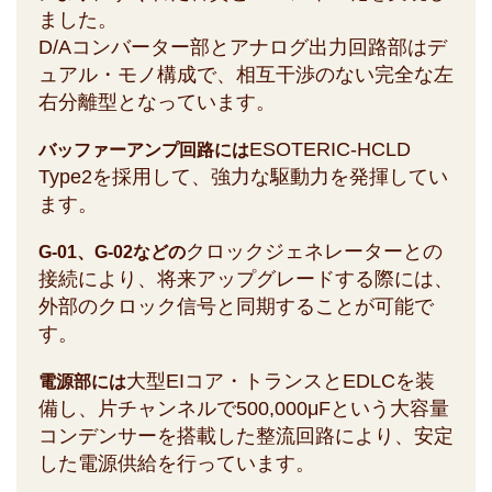
ました。
D/Aコンバーター部とアナログ出力回路部はデ
ュアル・モノ構成で、相互干渉のない完全な左
右分離型となっています。
ESOTERIC-HCLD
バッファーアンプ回路には
Type2を採用して、強力な駆動力を発揮してい
ます。
クロックジェネレーターとの
G-01、G-02などの
接続により、将来アップグレードする際には、
外部のクロック信号と同期することが可能で
す。
大型EIコア・トランスとEDLCを装
電源部には
備し、片チャンネルで500,000μFという大容量
コンデンサーを搭載した整流回路により、安定
した電源供給を行っています。