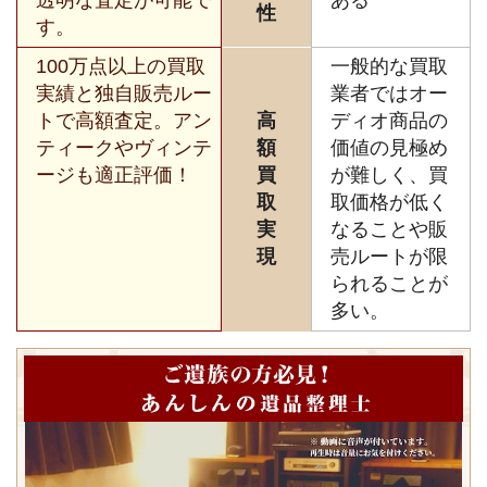
透明な査定が可能で
ある
性
す。
100万点以上の買取
一般的な買取
実績と独自販売ルー
業者ではオー
トで高額査定。アン
高
ディオ商品の
ティークやヴィンテ
額
価値の見極め
ージも適正評価！
買
が難しく、買
取
取価格が低く
実
なることや販
現
売ルートが限
られることが
多い。