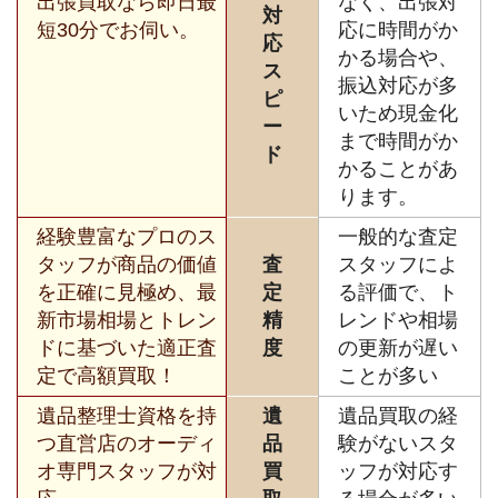
出張買取なら即日最
なく、出張対
対
短30分でお伺い。
応に時間がか
応
かる場合や、
ス
振込対応が多
ピ
いため現金化
ー
まで時間がか
ド
かることがあ
ります。
経験豊富なプロのス
一般的な査定
タッフが商品の価値
査
スタッフによ
を正確に見極め、最
定
る評価で、ト
新市場相場とトレン
精
レンドや相場
ドに基づいた適正査
度
の更新が遅い
定で高額買取！
ことが多い
遺品整理士資格を持
遺
遺品買取の経
つ直営店のオーディ
品
験がないスタ
オ専門スタッフが対
買
ッフが対応す