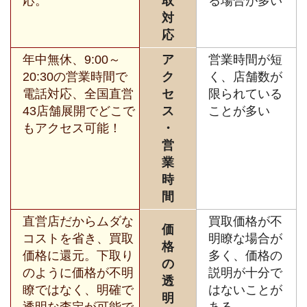
応。
取
る場合が多い
対
応
年中無休、9:00～
ア
営業時間が短
20:30の営業時間で
ク
く、店舗数が
電話対応、全国直営
セ
限られている
43店舗展開でどこで
ス
ことが多い
もアクセス可能！
・
営
業
時
間
直営店だからムダな
買取価格が不
価
コストを省き、買取
明瞭な場合が
格
価格に還元。下取り
多く、価格の
の
のように価格が不明
説明が十分で
透
瞭ではなく、明確で
はないことが
明