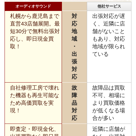
オーディオサウンド
他社サービス
札幌から鹿児島まで
対
出張対応が遅
直営43店舗展開。最
応
く、近隣に店
短30分で無料出張対
地
舗がないこと
応し、即日現金買
域
もあり、対応
取！
・
地域が限られ
出
ている
張
対
応
自社修理工房で壊れ
故
故障品は買取
た機器も再生可能な
障
不可、相場に
ため高価買取を実
品
より買取価格
現！
対
が低くなる場
応
合が多い
即査定・即現金化、
近隣に店舗が