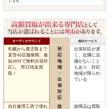
います。
オーディオサウンド
他社サービス
札幌から鹿児島まで
対
出張対応が遅
直営43店舗展開。最
応
く、近隣に店
短30分で無料出張対
地
舗がないこと
応し、即日現金買
域
もあり、対応
取！
・
地域が限られ
出
ている
張
対
応
自社修理工房で壊れ
故
故障品は買取