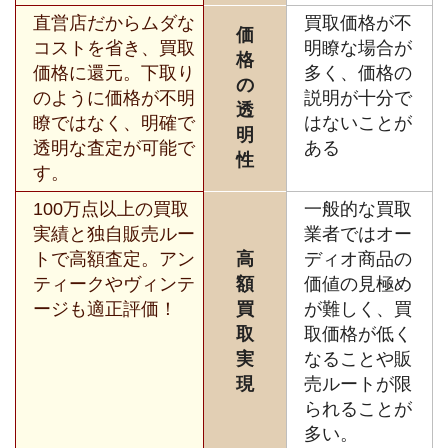
直営店だからムダな
買取価格が不
価
コストを省き、買取
明瞭な場合が
格
価格に還元。下取り
多く、価格の
の
のように価格が不明
説明が十分で
透
瞭ではなく、明確で
はないことが
明
透明な査定が可能で
ある
性
す。
100万点以上の買取
一般的な買取
実績と独自販売ルー
業者ではオー
トで高額査定。アン
高
ディオ商品の
ティークやヴィンテ
額
価値の見極め
ージも適正評価！
買
が難しく、買
取
取価格が低く
実
なることや販
現
売ルートが限
られることが
多い。