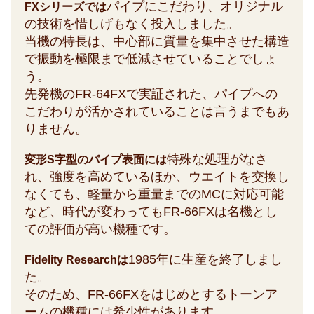
パイプにこだわり、オリジナル
FXシリーズでは
の技術を惜しげもなく投入しました。
当機の特長は、中心部に質量を集中させた構造
で振動を極限まで低減させていることでしょ
う。
先発機のFR-64FXで実証された、パイプへの
こだわりが活かされていることは言うまでもあ
りません。
特殊な処理がなさ
変形S字型のパイプ表面には
れ、強度を高めているほか、ウエイトを交換し
なくても、軽量から重量までのMCに対応可能
など、時代が変わってもFR-66FXは名機とし
ての評価が高い機種です。
1985年に生産を終了しまし
Fidelity Researchは
た。
そのため、FR-66FXをはじめとするトーンア
ームの機種には希少性があります。