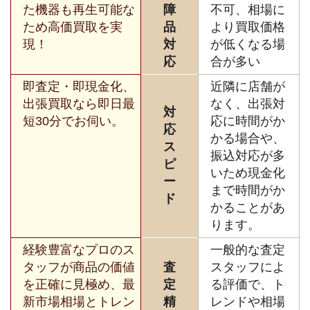
た機器も再生可能な
障
不可、相場に
ため高価買取を実
品
より買取価格
現！
対
が低くなる場
応
合が多い
即査定・即現金化、
近隣に店舗が
出張買取なら即日最
なく、出張対
対
短30分でお伺い。
応に時間がか
応
かる場合や、
ス
振込対応が多
ピ
いため現金化
ー
まで時間がか
ド
かることがあ
ります。
経験豊富なプロのス
一般的な査定
タッフが商品の価値
査
スタッフによ
を正確に見極め、最
定
る評価で、ト
新市場相場とトレン
精
レンドや相場