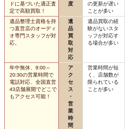
ドに基づいた適正査
度
の更新が遅い
定で高額買取！
ことが多い
遺品整理士資格を持
遺
遺品買取の経
つ直営店のオーディ
品
験がないスタ
オ専門スタッフが対
買
ッフが対応す
応。
取
る場合が多い
対
応
年中無休、9:00～
ア
営業時間が短
20:30の営業時間で
ク
く、店舗数が
電話対応、全国直営
セ
限られている
43店舗展開でどこで
ス
ことが多い
もアクセス可能！
・
営
業
時
間