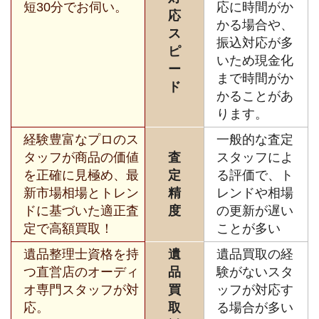
短30分でお伺い。
応に時間がか
応
かる場合や、
ス
振込対応が多
ピ
いため現金化
ー
まで時間がか
ド
かることがあ
ります。
経験豊富なプロのス
一般的な査定
タッフが商品の価値
査
スタッフによ
を正確に見極め、最
定
る評価で、ト
新市場相場とトレン
精
レンドや相場
ドに基づいた適正査
度
の更新が遅い
定で高額買取！
ことが多い
遺品整理士資格を持
遺
遺品買取の経
つ直営店のオーディ
品
験がないスタ
オ専門スタッフが対
買
ッフが対応す
応。
取
る場合が多い