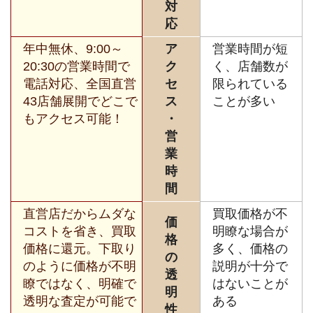
対
応
年中無休、9:00～
ア
営業時間が短
20:30の営業時間で
ク
く、店舗数が
電話対応、全国直営
セ
限られている
43店舗展開でどこで
ス
ことが多い
もアクセス可能！
・
営
業
時
間
直営店だからムダな
買取価格が不
価
コストを省き、買取
明瞭な場合が
格
価格に還元。下取り
多く、価格の
の
のように価格が不明
説明が十分で
透
瞭ではなく、明確で
はないことが
明
透明な査定が可能で
ある
性