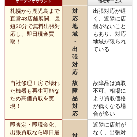
オーディオサウンド
他社サービス
札幌から鹿児島まで
対
出張対応が遅
直営43店舗展開。最
応
く、近隣に店
短30分で無料出張対
地
舗がないこと
応し、即日現金買
域
もあり、対応
取！
・
地域が限られ
出
ている
張
対
応
自社修理工房で壊れ
故
故障品は買取
た機器も再生可能な
障
不可、相場に
ため高価買取を実
品
より買取価格
現！
対
が低くなる場
応
合が多い
即査定・即現金化、
近隣に店舗が
出張買取なら即日最
なく、出張対
対