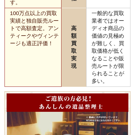
す。
100万点以上の買取
一般的な買取
実績と独自販売ルー
業者ではオー
トで高額査定。アン
高
ディオ商品の
ティークやヴィンテ
額
価値の見極め
ージも適正評価！
買
が難しく、買
取
取価格が低く
実
なることや販
現
売ルートが限
られることが
多い。