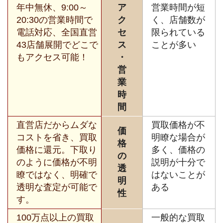
年中無休、9:00～
ア
営業時間が短
20:30の営業時間で
ク
く、店舗数が
電話対応、全国直営
セ
限られている
43店舗展開でどこで
ス
ことが多い
もアクセス可能！
・
営
業
時
間
直営店だからムダな
買取価格が不
価
コストを省き、買取
明瞭な場合が
格
価格に還元。下取り
多く、価格の
の
のように価格が不明
説明が十分で
透
瞭ではなく、明確で
はないことが
明
透明な査定が可能で
ある
性
す。
100万点以上の買取
一般的な買取