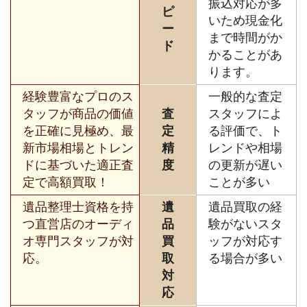
振込対応が多
ピ
いため現金化
ー
まで時間がか
ド
かることがあ
ります。
経験豊富なプロのス
一般的な査定
タッフが商品の価値
査
スタッフによ
を正確に見極め、最
定
る評価で、ト
新市場相場とトレン
精
レンドや相場
ドに基づいた適正査
度
の更新が遅い
定で高額買取！
ことが多い
遺品整理士資格を持
遺
遺品買取の経
つ直営店のオーディ
品
験がないスタ
オ専門スタッフが対
買
ッフが対応す
応。
取
る場合が多い
対
応