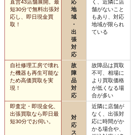
直営43店舗展開。最
応
く、近隣に店
短30分で無料出張対
地
舗がないこと
応し、即日現金買
域
もあり、対応
取！
・
地域が限られ
出
ている
張
対
応
自社修理工房で壊れ
故
故障品は買取
た機器も再生可能な
障
不可、相場に
ため高価買取を実
品
より買取価格
現！
対
が低くなる場
応
合が多い
即査定・即現金化、
近隣に店舗が
出張買取なら即日最
なく、出張対
対
短30分でお伺い。
応に時間がか
応
かる場合や、
ス