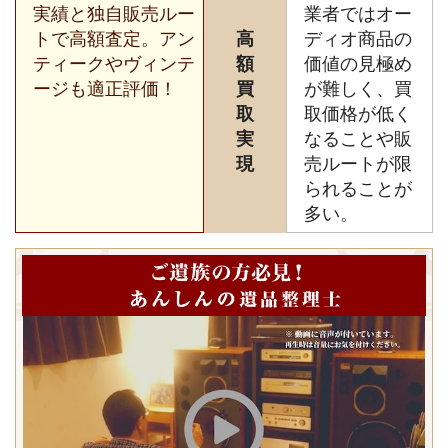
実績と独自販売ルー
業者ではオー
トで高額査定。アン
高
ディオ商品の
ティークやヴィンテ
額
価値の見極め
ージも適正評価！
買
が難しく、買
取
取価格が低く
実
なることや販
現
売ルートが限
られることが
多い。