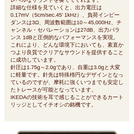
レベルなサウンドを奏でてくれます。
詳細な仕様を見ていくと、出力電圧は
0.17mV（5cm/sec.45’ 1kHz）、負荷インピー
ダンスは3Ω、周波数範囲は10～45,000Hz、チ
ャンネル・セパレーションは27dB、出力バラ
ンス 1dBと圧倒的なパフォーマンスを実現。
これにより、どんな環境下においても、素直か
つより良質でクリアなサウンドを提供すること
に成功しています。
針圧は1.75g～2.0gであり、自重は3.0gと大変
に軽量です。針先は特殊楕円なデザインとなっ
ているのですが、摩耗に強くいつまでも安定し
たトレースが可能となっています。
IKEDAの技術を耳で感じることができるカート
リッジとしてイチオシの銘機です。