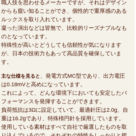
職人技を思わせるメーカーですが、それはデザイン
からも窺い知ることができ、個性的で重厚感のある
ルックスを取り入れています。
凝った演出などは皆無で、比較的リーズナブルなも
のとなっています。
特殊性が高いとどうしても信頼性が気になります
が、日本の技術力もあって高品質を確保していま
す。
、発電方式MC型であり、出力電圧
主な仕様を見ると
は0.18mVと高めになっています。
これによって、どんな環境下においても安定したパ
フォーマンスを発揮することができます。
負荷抵抗は3Ωに設定していて、最適針圧は2.0g、自
重は16.2gであり、特殊楕円針を採用しています。
使用している素材はすべて自社で厳選したものを取
り込んでいるので、それぞれの特性をしっかりと把