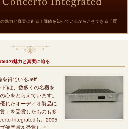
o Integratedの魅力と真実に迫る！価値を知っているからこそできる「買
ntegratedの魅力と真実に迫る
を得ているJeff
持
ランド)は、数多くの名機を
の心をとらえています。
優れたオーディオ製品に
賞」を受賞したものも多
 Integratedも、2005
プ部門賞を受賞しまし