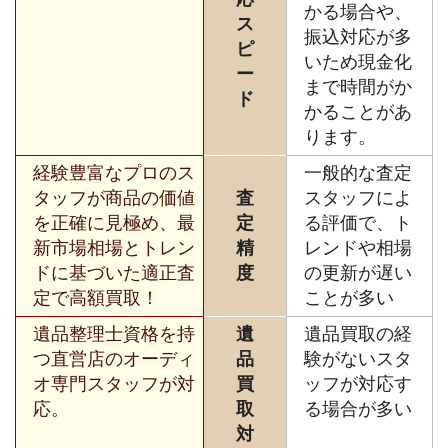
かる場合や、
ス
振込対応が多
ピ
いため現金化
ー
まで時間がか
ド
かることがあ
ります。
経験豊富なプロのス
一般的な査定
タッフが商品の価値
査
スタッフによ
を正確に見極め、最
定
る評価で、ト
新市場相場とトレン
精
レンドや相場
ドに基づいた適正査
度
の更新が遅い
定で高額買取！
ことが多い
遺品整理士資格を持
遺
遺品買取の経
つ直営店のオーディ
品
験がないスタ
オ専門スタッフが対
買
ッフが対応す
応。
取
る場合が多い
対