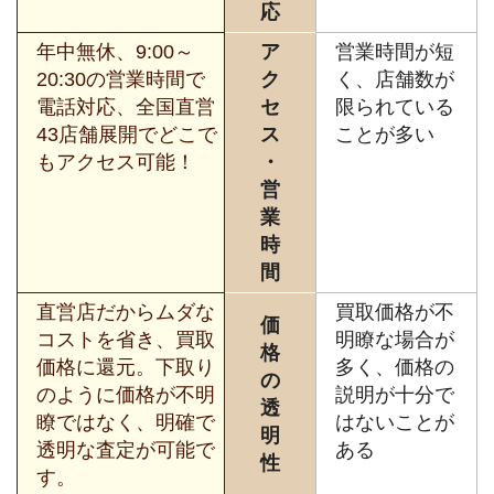
応
年中無休、9:00～
ア
営業時間が短
20:30の営業時間で
ク
く、店舗数が
電話対応、全国直営
セ
限られている
43店舗展開でどこで
ス
ことが多い
もアクセス可能！
・
営
業
時
間
直営店だからムダな
買取価格が不
価
コストを省き、買取
明瞭な場合が
格
価格に還元。下取り
多く、価格の
の
のように価格が不明
説明が十分で
透
瞭ではなく、明確で
はないことが
明
透明な査定が可能で
ある
性
す。