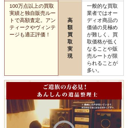
100万点以上の買取
一般的な買取
実績と独自販売ルー
業者ではオー
トで高額査定。アン
高
ディオ商品の
ティークやヴィンテ
額
価値の見極め
ージも適正評価！
買
が難しく、買
取
取価格が低く
実
なることや販
現
売ルートが限
られることが
多い。