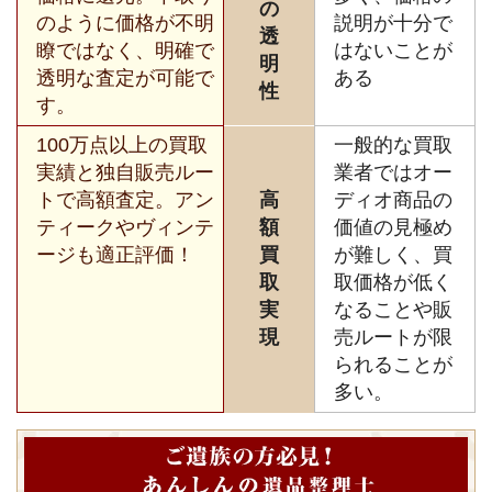
の
のように価格が不明
説明が十分で
透
瞭ではなく、明確で
はないことが
明
透明な査定が可能で
ある
性
す。
100万点以上の買取
一般的な買取
実績と独自販売ルー
業者ではオー
トで高額査定。アン
高
ディオ商品の
ティークやヴィンテ
額
価値の見極め
ージも適正評価！
買
が難しく、買
取
取価格が低く
実
なることや販
現
売ルートが限
られることが
多い。