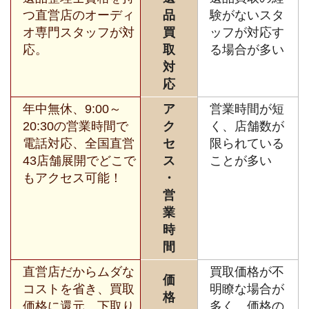
つ直営店のオーディ
品
験がないスタ
オ専門スタッフが対
買
ッフが対応す
応。
取
る場合が多い
対
応
年中無休、9:00～
ア
営業時間が短
20:30の営業時間で
ク
く、店舗数が
電話対応、全国直営
セ
限られている
43店舗展開でどこで
ス
ことが多い
もアクセス可能！
・
営
業
時
間
直営店だからムダな
買取価格が不
価
コストを省き、買取
明瞭な場合が
格
価格に還元。下取り
多く、価格の