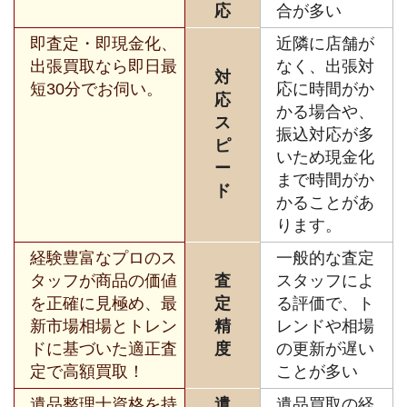
応
合が多い
即査定・即現金化、
近隣に店舗が
出張買取なら即日最
なく、出張対
対
短30分でお伺い。
応に時間がか
応
かる場合や、
ス
振込対応が多
ピ
いため現金化
ー
まで時間がか
ド
かることがあ
ります。
経験豊富なプロのス
一般的な査定
タッフが商品の価値
査
スタッフによ
を正確に見極め、最
定
る評価で、ト
新市場相場とトレン
精
レンドや相場
ドに基づいた適正査
度
の更新が遅い
定で高額買取！
ことが多い
遺品整理士資格を持
遺
遺品買取の経