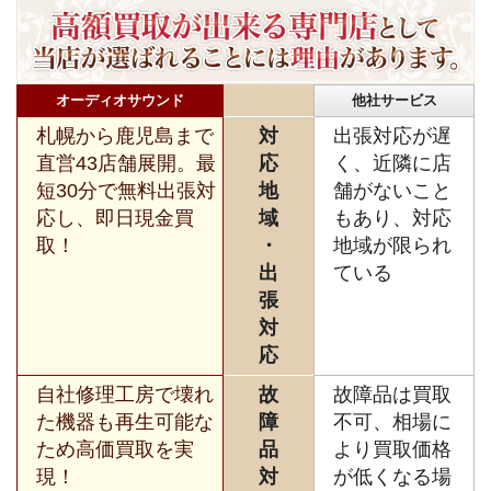
オーディオサウンド
他社サービス
札幌から鹿児島まで
対
出張対応が遅
直営43店舗展開。最
応
く、近隣に店
短30分で無料出張対
地
舗がないこと
応し、即日現金買
域
もあり、対応
取！
・
地域が限られ
出
ている
張
対
応
自社修理工房で壊れ
故
故障品は買取
た機器も再生可能な
障
不可、相場に
ため高価買取を実
品
より買取価格
現！
対
が低くなる場