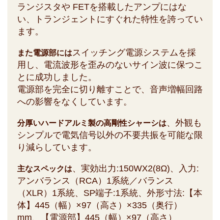
ランジスタや FETを搭載したアンプにはな
い、トランジェントにすぐれた特性を誇ってい
ます。
スイッチング電源システムを採
また電源部には
用し、電流波形を歪みのないサイン波に保つこ
とに成功しました。
電源部を完全に切り離すことで、音声増幅回路
への影響をなくしています。
、外観も
分厚いハードアルミ製の高剛性シャーシは
シンプルで電気信号以外の不要共振を可能な限
り減らしています。
、実効出力:150WX2(8Ω)、入力:
主なスペックは
アンバランス（RCA）1系統／バランス
（XLR）1系統、SP端子:1系統、外形寸法:【本
体】445（幅）×97（高さ）×335（奥行）
mm、【電源部】445（幅）×97（高さ）