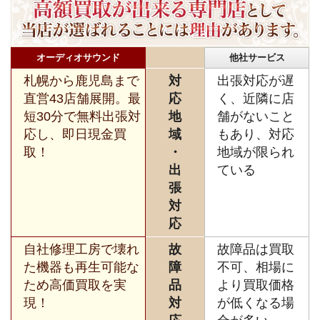
オーディオサウンド
他社サービス
札幌から鹿児島まで
対
出張対応が遅
直営43店舗展開。最
応
く、近隣に店
短30分で無料出張対
地
舗がないこと
応し、即日現金買
域
もあり、対応
取！
・
地域が限られ
出
ている
張
対
応
自社修理工房で壊れ
故
故障品は買取
た機器も再生可能な
障
不可、相場に
ため高価買取を実
品
より買取価格
現！
対
が低くなる場