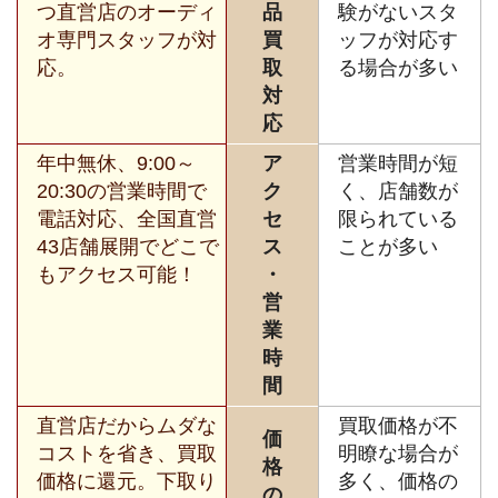
つ直営店のオーディ
品
験がないスタ
オ専門スタッフが対
買
ッフが対応す
応。
取
る場合が多い
対
応
年中無休、9:00～
ア
営業時間が短
20:30の営業時間で
ク
く、店舗数が
電話対応、全国直営
セ
限られている
43店舗展開でどこで
ス
ことが多い
もアクセス可能！
・
営
業
時
間
直営店だからムダな
買取価格が不
価
コストを省き、買取
明瞭な場合が
格
価格に還元。下取り
多く、価格の
の