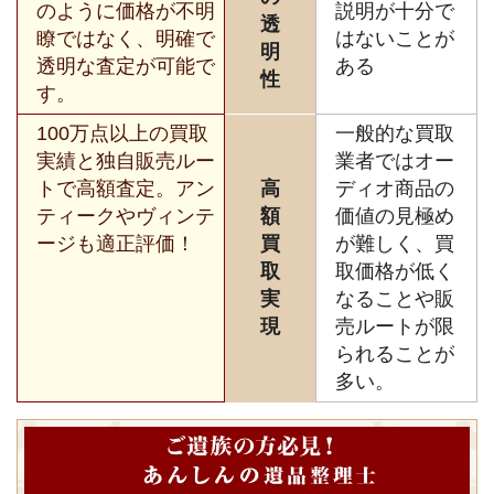
のように価格が不明
説明が十分で
透
瞭ではなく、明確で
はないことが
明
透明な査定が可能で
ある
性
す。
100万点以上の買取
一般的な買取
実績と独自販売ルー
業者ではオー
トで高額査定。アン
高
ディオ商品の
ティークやヴィンテ
額
価値の見極め
ージも適正評価！
買
が難しく、買
取
取価格が低く
実
なることや販
現
売ルートが限
られることが
多い。