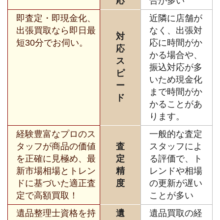
応
合が多い
即査定・即現金化、
近隣に店舗が
出張買取なら即日最
なく、出張対
対
短30分でお伺い。
応に時間がか
応
かる場合や、
ス
振込対応が多
ピ
いため現金化
ー
まで時間がか
ド
かることがあ
ります。
経験豊富なプロのス
一般的な査定
タッフが商品の価値
査
スタッフによ
を正確に見極め、最
定
る評価で、ト
新市場相場とトレン
精
レンドや相場
ドに基づいた適正査
度
の更新が遅い
定で高額買取！
ことが多い
遺品整理士資格を持
遺
遺品買取の経