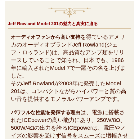
Jeff Rowland Model 201の魅力と真実に迫る
を得ているアメリ
オーディオファンから高い支持
カのオーディオブランドJeff Rowland(ジェ
フ・ロゥランド)は、高品質なアンプ類をリリ
ースしていることで知られ、日本でも、1986
年に輸入されたModel 7で一躍その名を上げま
した。
そのJeff Rowlandが2003年に発売したModel
201は、コンパクトながらハイパワーと質の高
い音を提供するモノラルパワーアンプです。
は、電源に搭載さ
パワフルな性能を発揮する理由
れたICEpowerの高い能力にあり、250W/8Ω、
500W/4Ωの出力を誇るICEpowerは、電圧やノ
イズの影響を受けず信号をスムーズに増幅させ