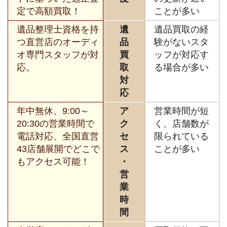
定で高額買取！
ことが多い
遺品整理士資格を持
遺
遺品買取の経
つ直営店のオーディ
品
験がないスタ
オ専門スタッフが対
買
ッフが対応す
応。
取
る場合が多い
対
応
年中無休、9:00～
ア
営業時間が短
20:30の営業時間で
ク
く、店舗数が
電話対応、全国直営
セ
限られている
43店舗展開でどこで
ス
ことが多い
もアクセス可能！
・
営
業
時
間