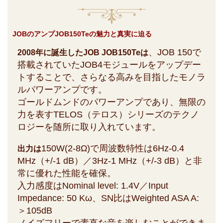
JOBのアンプJOB150Teの魅力と真実に迫る
、JOB 150で
2008年に誕生したJOB JOB150Teは
搭載されていたJOB4モジュールをアップデー
トすることで、さらなる高みを目指したモノラ
ルパワーアンプです。
ゴールドムンドのパワーアンプであり、無限の
力を表すTELOS（テロス）シリーズのテクノ
ロジーを随所に取り入れています。
150W(2-8Ω)で周波数特性は6Hz-0.4
出力は
MHz（+/-1 dB）／3Hz-1 MHz（+/-3 dB）と非
常に優れた性能を確保。
入力感度はNominal level: 1.4V／Input
Impedance: 50 Kω、SN比はWeighted ASA A:
＞105dB