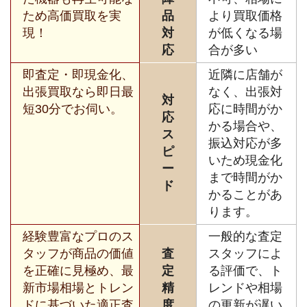
ため高価買取を実
品
より買取価格
現！
対
が低くなる場
応
合が多い
即査定・即現金化、
近隣に店舗が
出張買取なら即日最
なく、出張対
対
短30分でお伺い。
応に時間がか
応
かる場合や、
ス
振込対応が多
ピ
いため現金化
ー
まで時間がか
ド
かることがあ
ります。
経験豊富なプロのス
一般的な査定
タッフが商品の価値
査
スタッフによ
を正確に見極め、最
定
る評価で、ト
新市場相場とトレン
精
レンドや相場
ドに基づいた適正査
度
の更新が遅い