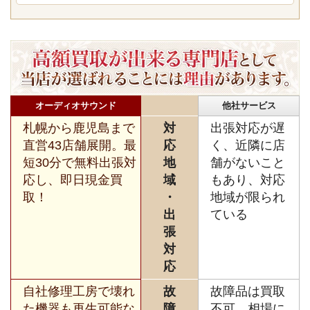
オーディオサウンド
他社サービス
札幌から鹿児島まで
対
出張対応が遅
直営43店舗展開。最
応
く、近隣に店
短30分で無料出張対
地
舗がないこと
応し、即日現金買
域
もあり、対応
取！
・
地域が限られ
出
ている
張
対
応
自社修理工房で壊れ
故
故障品は買取
た機器も再生可能な
障
不可、相場に