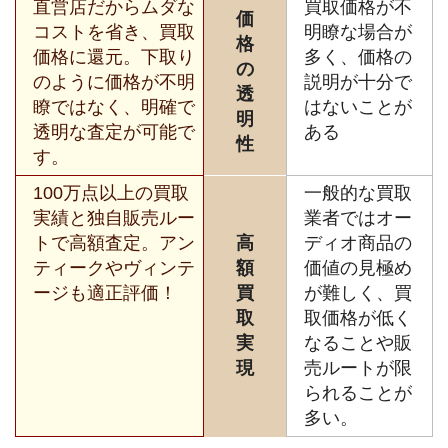
直営店だからムダな
買取価格が不
価
コストを省き、買取
明瞭な場合が
格
価格に還元。下取り
多く、価格の
の
のように価格が不明
説明が十分で
透
瞭ではなく、明確で
はないことが
明
透明な査定が可能で
ある
性
す。
100万点以上の買取
一般的な買取
実績と独自販売ルー
業者ではオー
トで高額査定。アン
高
ディオ商品の
ティークやヴィンテ
額
価値の見極め
ージも適正評価！
買
が難しく、買
取
取価格が低く
実
なることや販
現
売ルートが限
られることが
多い。