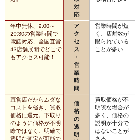
対
応
年中無休、9:00～
ア
営業時間が短
20:30の営業時間で
ク
く、店舗数が
電話対応、全国直営
セ
限られている
43店舗展開でどこで
ス
ことが多い
もアクセス可能！
・
営
業
時
間
直営店だからムダな
買取価格が不
価
コストを省き、買取
明瞭な場合が
格
価格に還元。下取り
多く、価格の
の
のように価格が不明
説明が十分で
透
瞭ではなく、明確で
はないことが
明
透明な査定が可能で
ある