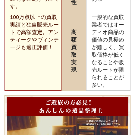
性
す。
100万点以上の買取
一般的な買取
実績と独自販売ルー
業者ではオー
トで高額査定。アン
高
ディオ商品の
ティークやヴィンテ
額
価値の見極め
ージも適正評価！
買
が難しく、買
取
取価格が低く
実
なることや販
現
売ルートが限
られることが
多い。