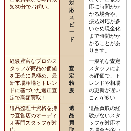
対
短30分でお伺い。
応に時間がか
応
かる場合や、
ス
振込対応が多
ピ
いため現金化
ー
まで時間がか
ド
かることがあ
ります。
経験豊富なプロのス
一般的な査定
タッフが商品の価値
査
スタッフによ
を正確に見極め、最
定
る評価で、ト
新市場相場とトレン
精
レンドや相場
ドに基づいた適正査
度
の更新が遅い
定で高額買取！
ことが多い
遺品整理士資格を持
遺
遺品買取の経
つ直営店のオーディ
品
験がないスタ
オ専門スタッフが対
買
ッフが対応す
応。
取
る場合が多い