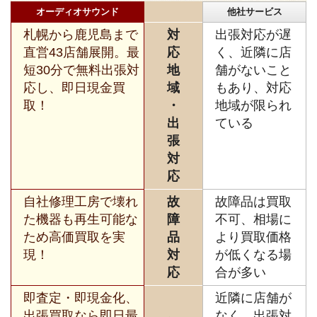
オーディオサウンド
他社サービス
札幌から鹿児島まで
対
出張対応が遅
直営43店舗展開。最
応
く、近隣に店
短30分で無料出張対
地
舗がないこと
応し、即日現金買
域
もあり、対応
取！
・
地域が限られ
出
ている
張
対
応
自社修理工房で壊れ
故
故障品は買取
た機器も再生可能な
障
不可、相場に
ため高価買取を実
品
より買取価格
現！
対
が低くなる場
応
合が多い
即査定・即現金化、
近隣に店舗が
出張買取なら即日最
なく、出張対