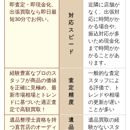
即査定・即現金化、
近隣に店舗が
出張買取なら即日最
なく、出張対
対
短30分でお伺い。
応に時間がか
応
かる場合や、
ス
振込対応が多
ピ
いため現金化
ー
まで時間がか
ド
かることがあ
ります。
経験豊富なプロのス
一般的な査定
タッフが商品の価値
査
スタッフによ
を正確に見極め、最
定
る評価で、ト
新市場相場とトレン
精
レンドや相場
ドに基づいた適正査
度
の更新が遅い
定で高額買取！
ことが多い
遺品整理士資格を持
遺
遺品買取の経
つ直営店のオーディ
品
験がないスタ