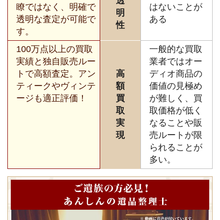
透
瞭ではなく、明確で
はないことが
明
透明な査定が可能で
ある
性
す。
100万点以上の買取
一般的な買取
実績と独自販売ルー
業者ではオー
トで高額査定。アン
高
ディオ商品の
ティークやヴィンテ
額
価値の見極め
ージも適正評価！
買
が難しく、買
取
取価格が低く
実
なることや販
現
売ルートが限
られることが
多い。