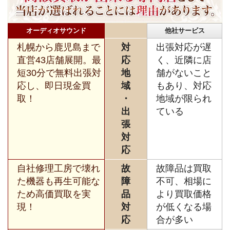
オーディオサウンド
他社サービス
札幌から鹿児島まで
対
出張対応が遅
直営43店舗展開。最
応
く、近隣に店
短30分で無料出張対
地
舗がないこと
応し、即日現金買
域
もあり、対応
取！
・
地域が限られ
出
ている
張
対
応
自社修理工房で壊れ
故
故障品は買取
た機器も再生可能な
障
不可、相場に
ため高価買取を実
品
より買取価格
現！
対
が低くなる場
応
合が多い