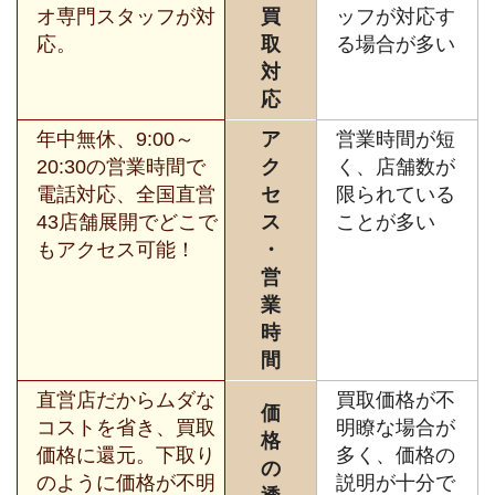
オ専門スタッフが対
買
ッフが対応す
応。
取
る場合が多い
対
応
年中無休、9:00～
ア
営業時間が短
20:30の営業時間で
ク
く、店舗数が
電話対応、全国直営
セ
限られている
43店舗展開でどこで
ス
ことが多い
もアクセス可能！
・
営
業
時
間
直営店だからムダな
買取価格が不
価
コストを省き、買取
明瞭な場合が
格
価格に還元。下取り
多く、価格の
の
のように価格が不明
説明が十分で