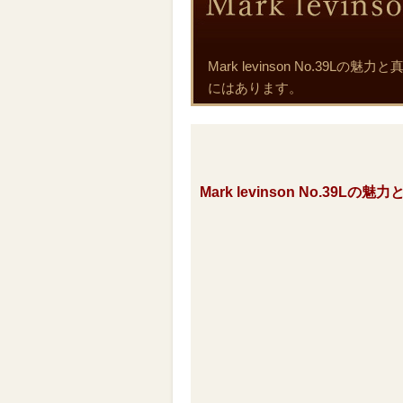
Mark levinson No.3
にはあります。
Mark levinson No.39Lの