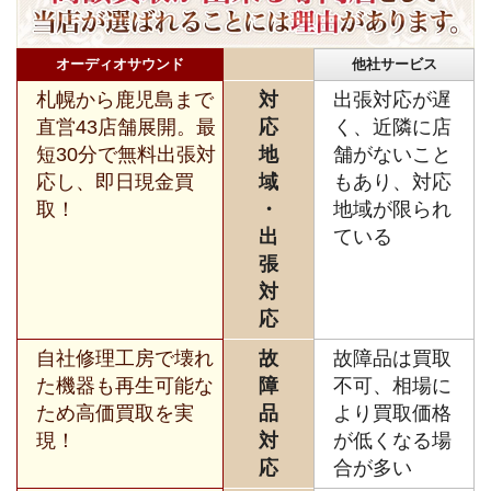
オーディオサウンド
他社サービス
札幌から鹿児島まで
対
出張対応が遅
直営43店舗展開。最
応
く、近隣に店
短30分で無料出張対
地
舗がないこと
応し、即日現金買
域
もあり、対応
取！
・
地域が限られ
出
ている
張
対
応
自社修理工房で壊れ
故
故障品は買取
た機器も再生可能な
障
不可、相場に
ため高価買取を実
品
より買取価格
現！
対
が低くなる場
応
合が多い