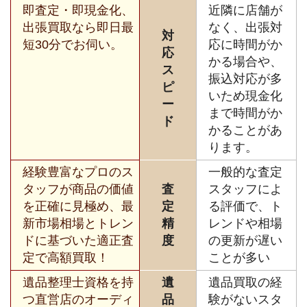
即査定・即現金化、
近隣に店舗が
出張買取なら即日最
なく、出張対
対
短30分でお伺い。
応に時間がか
応
かる場合や、
ス
振込対応が多
ピ
いため現金化
ー
まで時間がか
ド
かることがあ
ります。
経験豊富なプロのス
一般的な査定
タッフが商品の価値
査
スタッフによ
を正確に見極め、最
定
る評価で、ト
新市場相場とトレン
精
レンドや相場
ドに基づいた適正査
度
の更新が遅い
定で高額買取！
ことが多い
遺品整理士資格を持
遺
遺品買取の経
つ直営店のオーディ
品
験がないスタ