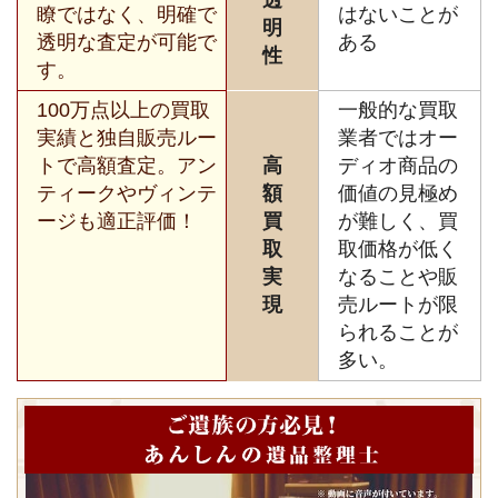
透
瞭ではなく、明確で
はないことが
明
透明な査定が可能で
ある
性
す。
100万点以上の買取
一般的な買取
実績と独自販売ルー
業者ではオー
トで高額査定。アン
高
ディオ商品の
ティークやヴィンテ
額
価値の見極め
ージも適正評価！
買
が難しく、買
取
取価格が低く
実
なることや販
現
売ルートが限
られることが
多い。