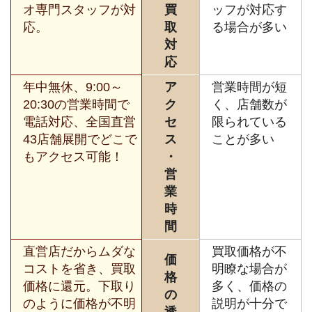
オ専門スタッフが対
買
ッフが対応す
応。
取
る場合が多い
対
応
年中無休、9:00～
ア
営業時間が短
20:30の営業時間で
ク
く、店舗数が
電話対応、全国直営
セ
限られている
43店舗展開でどこで
ス
ことが多い
もアクセス可能！
・
営
業
時
間
直営店だからムダな
買取価格が不
価
コストを省き、買取
明瞭な場合が
格
価格に還元。下取り
多く、価格の
の
のように価格が不明
説明が十分で