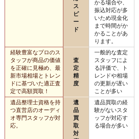
かる場合や、
ス
振込対応が多
ピ
いため現金化
ー
まで時間がか
ド
かることがあ
ります。
経験豊富なプロのス
一般的な査定
タッフが商品の価値
査
スタッフによ
を正確に見極め、最
定
る評価で、ト
新市場相場とトレン
精
レンドや相場
ドに基づいた適正査
度
の更新が遅い
定で高額買取！
ことが多い
遺品整理士資格を持
遺
遺品買取の経
つ直営店のオーディ
品
験がないスタ
オ専門スタッフが対
買
ッフが対応す
応。
取
る場合が多い
対