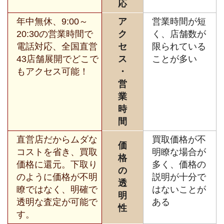
応
年中無休、9:00～
ア
営業時間が短
20:30の営業時間で
ク
く、店舗数が
電話対応、全国直営
セ
限られている
43店舗展開でどこで
ス
ことが多い
もアクセス可能！
・
営
業
時
間
直営店だからムダな
買取価格が不
価
コストを省き、買取
明瞭な場合が
格
価格に還元。下取り
多く、価格の
の
のように価格が不明
説明が十分で
透
瞭ではなく、明確で
はないことが
明
透明な査定が可能で
ある
性
す。