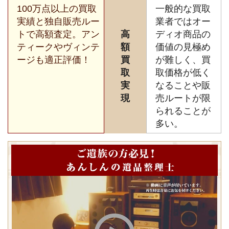
100万点以上の買取
一般的な買取
実績と独自販売ルー
業者ではオー
トで高額査定。アン
高
ディオ商品の
ティークやヴィンテ
額
価値の見極め
ージも適正評価！
買
が難しく、買
取
取価格が低く
実
なることや販
現
売ルートが限
られることが
多い。