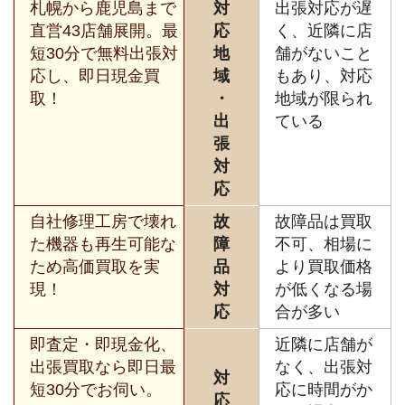
札幌から鹿児島まで
対
出張対応が遅
直営43店舗展開。最
応
く、近隣に店
短30分で無料出張対
地
舗がないこと
応し、即日現金買
域
もあり、対応
取！
・
地域が限られ
出
ている
張
対
応
自社修理工房で壊れ
故
故障品は買取
た機器も再生可能な
障
不可、相場に
ため高価買取を実
品
より買取価格
現！
対
が低くなる場
応
合が多い
即査定・即現金化、
近隣に店舗が
出張買取なら即日最
なく、出張対
対
短30分でお伺い。
応に時間がか
応